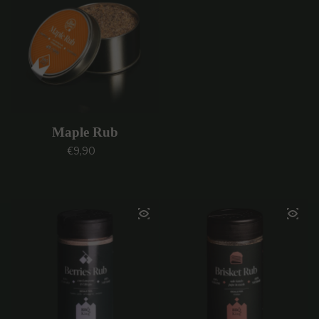
Maple Rub
Prezzo regolare
€9,90