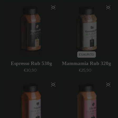
ESAURITO
Espresso Rub 530g
Mammamia Rub 320g
Prezzo regolare
Prezzo regolare
€30,90
€25,90