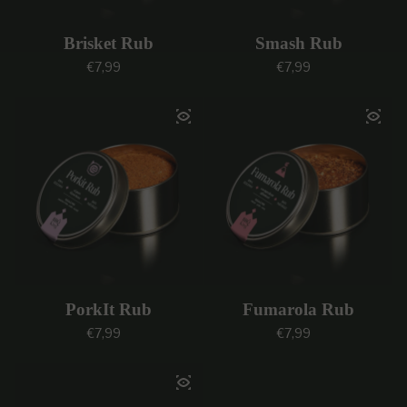
Brisket Rub
Smash Rub
Prezzo regolare
Prezzo regolare
€7,99
€7,99
PorkIt Rub
Fumarola Rub
Prezzo regolare
Prezzo regolare
€7,99
€7,99