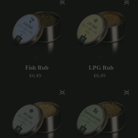
Fish Rub
LPG Rub
Prezzo regolare
Prezzo regolare
€6,49
€6,49