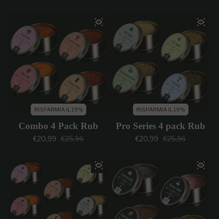
RISPARMIA IL 19%
RISPARMIA IL 19%
Combo 4 Pack Rub
Pro Series 4 pack Rub
Prezzo di vendita
Prezzo regolare
Prezzo di vendi
Prezzo regolar
€20,99
€25,96
€20,99
€25,96