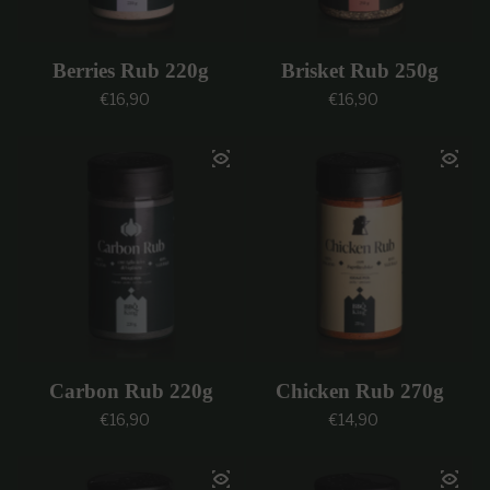
Berries Rub 220g
Brisket Rub 250g
Prezzo regolare
Prezzo regolare
€16,90
€16,90
Carbon Rub 220g
Chicken Rub 270g
Prezzo regolare
Prezzo regolare
€16,90
€14,90