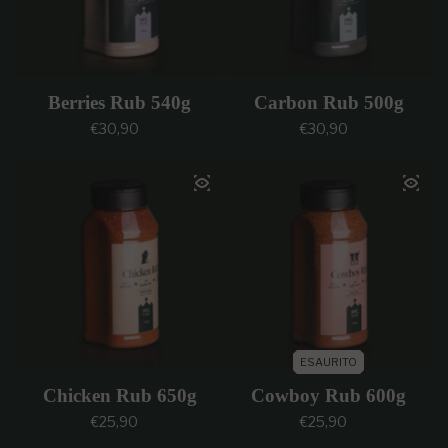
Berries Rub 540g
Carbon Rub 500g
Prezzo regolare
Prezzo regolare
€30,90
€30,90
ESAURITO
Chicken Rub 650g
Cowboy Rub 600g
Prezzo regolare
Prezzo regolare
€25,90
€25,90