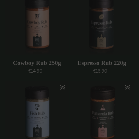
Cowboy Rub 250g
Espresso Rub 220g
Prezzo regolare
Prezzo regolare
€14,90
€16,90