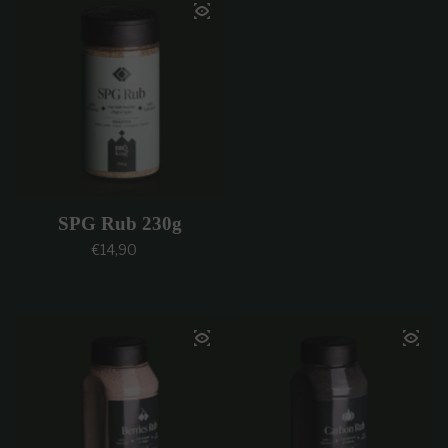
SPG Rub 230g
Prezzo regolare
€14,90