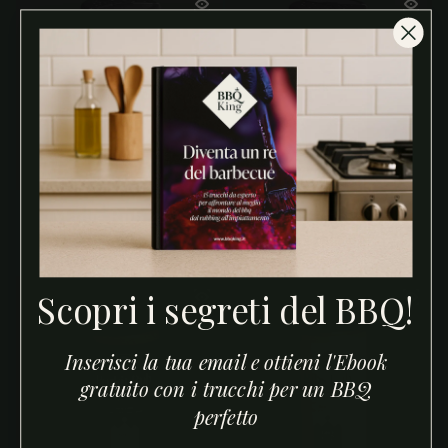
ESAURITO
Maple Rub 290g
Pork Rub 220g
Prezzo regolare
Prezzo regolare
€29,90
€14,90
Scopri i segreti del BBQ!
Inserisci la tua email e ottieni l'Ebook
gratuito con i trucchi per un BBQ
perfetto