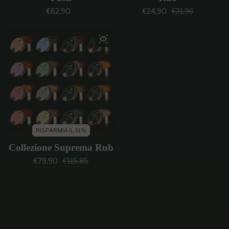
Prezzo regolare
Prezzo di vendi
Prezzo regolar
€62,90
€24,90
€31,96
RISPARMIA IL 31%
Collezione Suprema Rub
Prezzo di vendita
Prezzo regolare
€79,90
€115,85