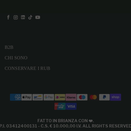
Facebook
Instagram
LinkedIn
TikTok
YouTube
B2B
CHI SONO
CONSERVARE I RUB
Modalità di pagamento
FATTO IN BRIANZA CON
❤️
.
P.I. 03412400131 - C.S. € 10.000,00 I.V. ALL RIGHTS RESERVE