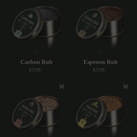
Carbon Rub
Espresso Rub
Prezzo regolare
Prezzo regolare
€7,99
€7,99