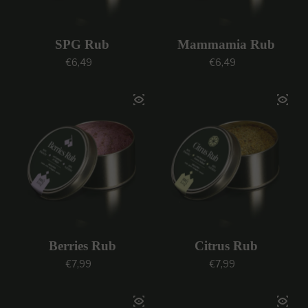
SPG Rub
Mammamia Rub
Prezzo regolare
Prezzo regolare
€6,49
€6,49
Berries Rub
Citrus Rub
Prezzo regolare
Prezzo regolare
€7,99
€7,99