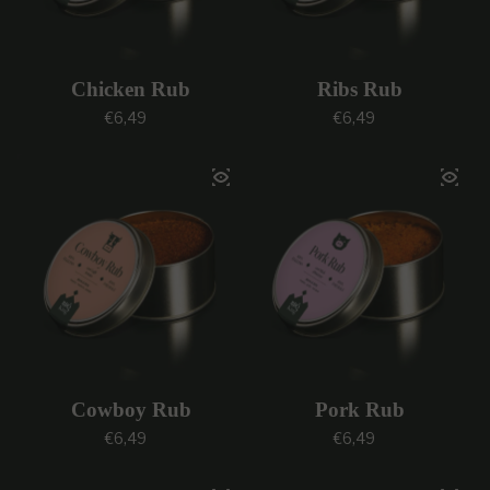
Chicken Rub
Ribs Rub
Prezzo regolare
Prezzo regolare
€6,49
€6,49
Cowboy Rub
Pork Rub
Prezzo regolare
Prezzo regolare
€6,49
€6,49