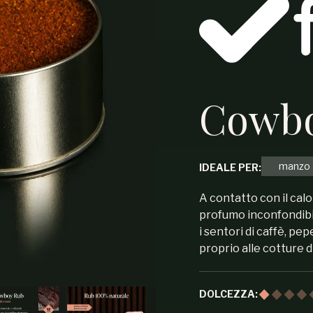
Cowbo
manzo
IDEALE PER:
A contatto con il calo
profumo inconfondib
i sentori di caffè, pe
proprio alle cotture d
DOLCEZZA: