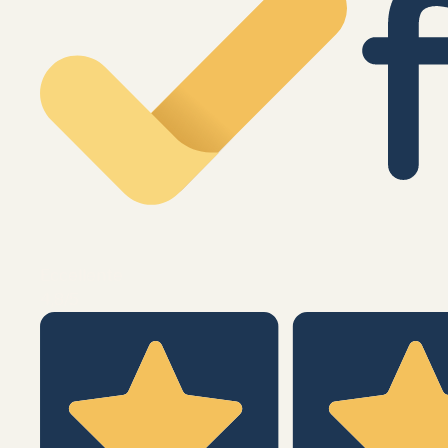
Eccellente
4,8
/5