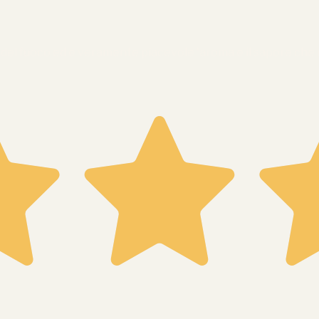
el fuoco ed e veramente piacevole 'aroma e il sapore che ril