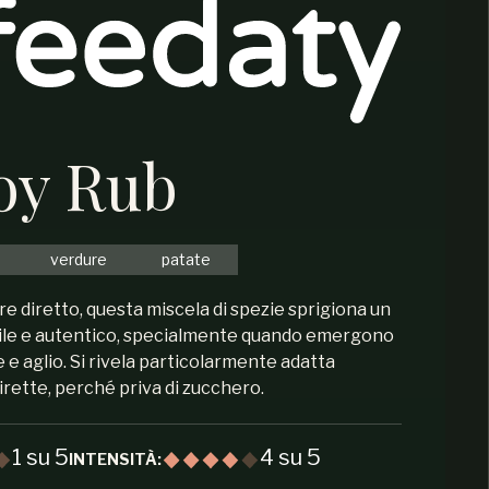
y Rub
verdure
patate
re diretto, questa miscela di spezie sprigiona un
ile e autentico, specialmente quando emergono
pe e aglio. Si rivela particolarmente adatta
irette, perché priva di zucchero.
1 su 5
4 su 5
INTENSITÀ: