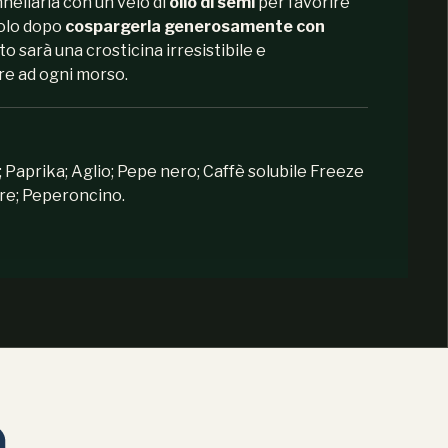
nnellarla con un velo di
olio di semi
per favorire
solo dopo
cospargerla generosamente con
tato sarà una crosticina irresistibile e
re ad ogni morso.
; Paprika; Aglio; Pepe nero; Caffè solubile Freeze
ere; Peperoncino.