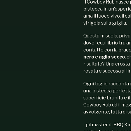
Il Cowboy Rub nasce p
bistecca in un’esperie
ama il fuoco vivo, il 
sfrigola sulla griglia.
Questa miscela, priva 
dove l’equilibrio tra a
contatto con la brace
nero e aglio secco
, c
risultato? Una crosta
rosata e succosa all’i
Ogni taglio racconta u
una bistecca perfetta
superficie brunita e i
Cowboy Rub dà il megli
avvolgente, fatta di s
I pitmaster di BBQ Ki