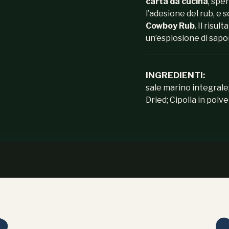
carta da cucina
, spe
l’adesione del rub, e 
Cowboy Rub
. Il risul
un’esplosione di sapo
INGREDIENTI:
sale marino integrale
Dried; Cipolla in polv