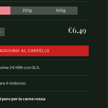
250g
600g
€6,49
Prezzo regolare
e la quantità per Cowboy Rub
Aumenta la quantità per Cowboy Rub
AGGIUNGI AL CARRELLO
ossime 24/48h con GLS.
are il rimborso.
puro per la carne rossa