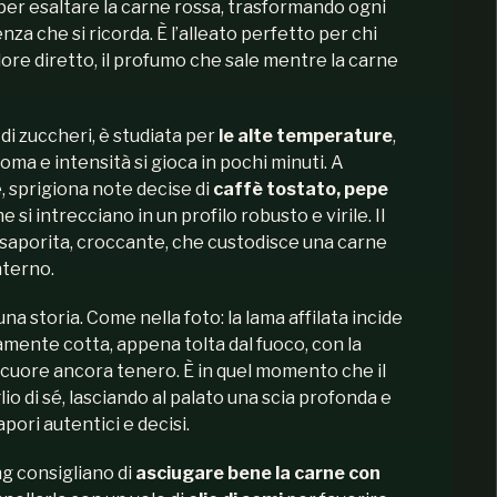
er esaltare la carne rossa, trasformando ogni
nza che si ricorda. È l’alleato perfetto per chi
calore diretto, il profumo che sale mentre la carne
di zuccheri, è studiata per
le alte temperature
,
roma e intensità si gioca in pochi minuti. A
, sprigiona note decise di
caffè tostato, pepe
he si intrecciano in un profilo robusto e virile. Il
 saporita, croccante, che custodisce una carne
nterno.
na storia. Come nella foto: la lama affilata incide
mente cotta, appena tolta dal fuoco, con la
l cuore ancora tenero. È in quel momento che il
o di sé, lasciando al palato una scia profonda e
apori autentici e decisi.
ng consigliano di
asciugare bene la carne con