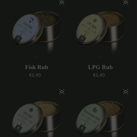
Fish Rub
LPG Rub
Prezzo regolare
Prezzo regolare
€6,49
€6,49