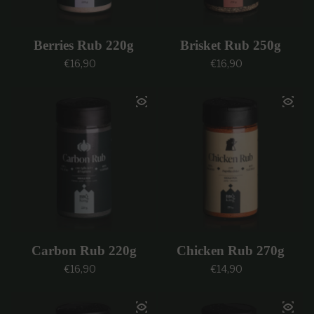
Berries Rub 220g
Brisket Rub 250g
Prezzo regolare
Prezzo regolare
€16,90
€16,90
Carbon Rub 220g
Chicken Rub 270g
Prezzo regolare
Prezzo regolare
€16,90
€14,90