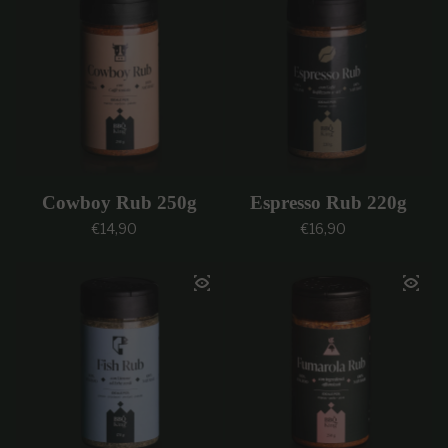
Cowboy Rub 250g
Espresso Rub 220g
Prezzo regolare
Prezzo regolare
€14,90
€16,90