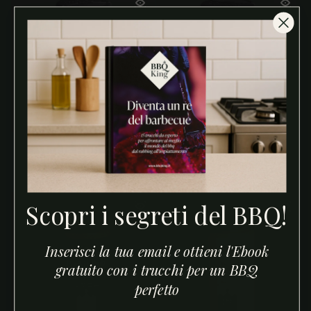
ESAURITO
Maple Rub 290g
Pork Rub 220g
Prezzo regolare
Prezzo regolare
€29,90
€14,90
Scopri i segreti del BBQ!
Inserisci la tua email e ottieni l'Ebook
gratuito con i trucchi per un BBQ
perfetto