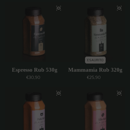
ESAURITO
Espresso Rub 530g
Mammamia Rub 320g
Prezzo regolare
Prezzo regolare
€30,90
€25,90