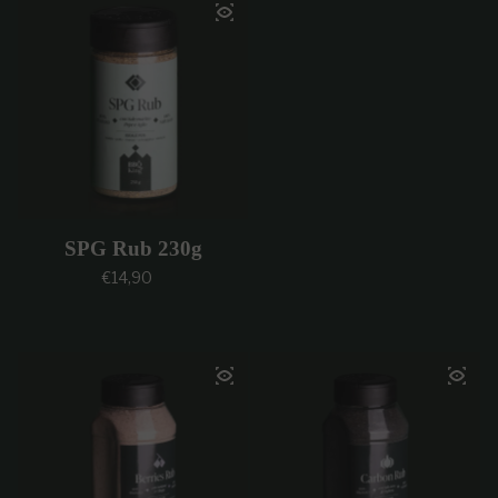
SPG Rub 230g
Prezzo regolare
€14,90