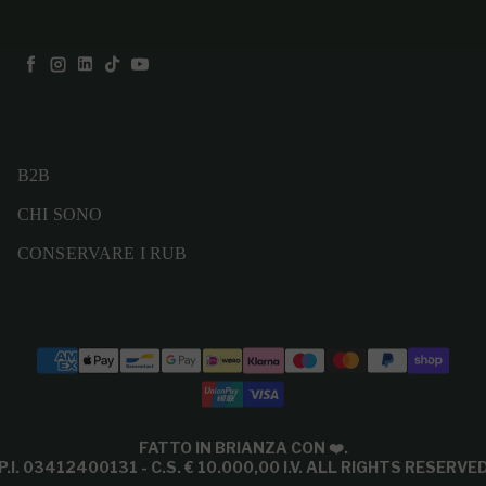
Facebook
Instagram
LinkedIn
TikTok
YouTube
B2B
CHI SONO
CONSERVARE I RUB
Modalità di pagamento
FATTO IN BRIANZA CON
❤️
.
P.I. 03412400131 - C.S. € 10.000,00 I.V. ALL RIGHTS RESERVE