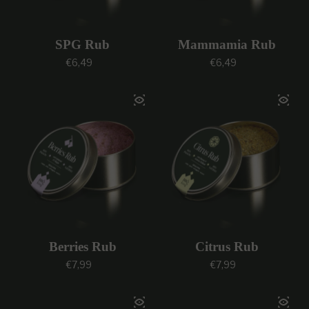
SPG Rub
Mammamia Rub
Prezzo regolare
Prezzo regolare
€6,49
€6,49
Berries Rub
Citrus Rub
Prezzo regolare
Prezzo regolare
€7,99
€7,99