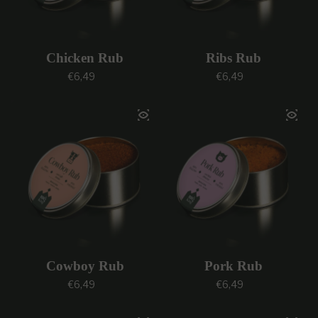
Chicken Rub
Ribs Rub
Prezzo regolare
Prezzo regolare
€6,49
€6,49
Cowboy Rub
Pork Rub
Prezzo regolare
Prezzo regolare
€6,49
€6,49