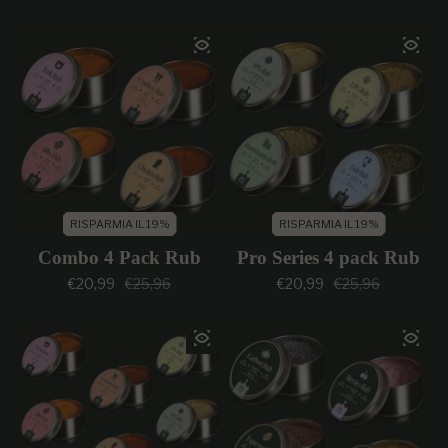
RISPARMIA IL 19%
RISPARMIA IL 19%
Combo 4 Pack Rub
Pro Series 4 pack Rub
Prezzo di vendita
Prezzo regolare
Prezzo di vendi
Prezzo regolar
€20,99
€25,96
€20,99
€25,96