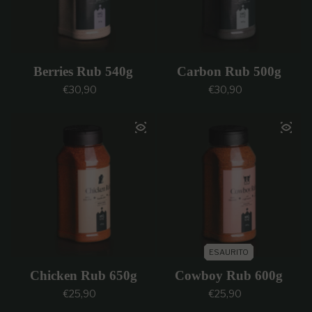
Berries Rub 540g
Carbon Rub 500g
Prezzo regolare
Prezzo regolare
€30,90
€30,90
ESAURITO
Chicken Rub 650g
Cowboy Rub 600g
Prezzo regolare
Prezzo regolare
€25,90
€25,90