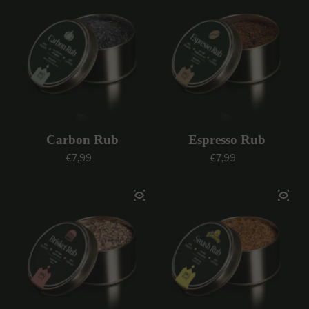
Carbon Rub
Espresso Rub
Prezzo regolare
Prezzo regolare
€7,99
€7,99