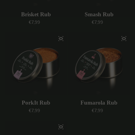
Brisket Rub
Smash Rub
Prezzo regolare
Prezzo regolare
€7,99
€7,99
PorkIt Rub
Fumarola Rub
Prezzo regolare
Prezzo regolare
€7,99
€7,99