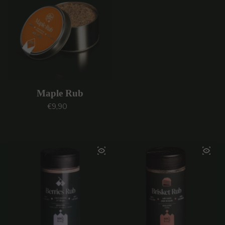
Maple Rub
Prezzo regolare
€9,90