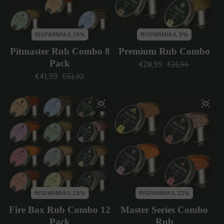
RISPARMIA IL 19%
RISPARMIA IL 9%
Pitmaster Rub Combo 8
Premium Rub Combo
Pack
Prezzo di vendi
Prezzo regolar
€28,99
€31,96
Prezzo di vendita
Prezzo regolare
€41,99
€51,92
RISPARMIA IL 25%
RISPARMIA IL 22%
Fire Box Rub Combo 12
Master Series Combo
Pack
Rub