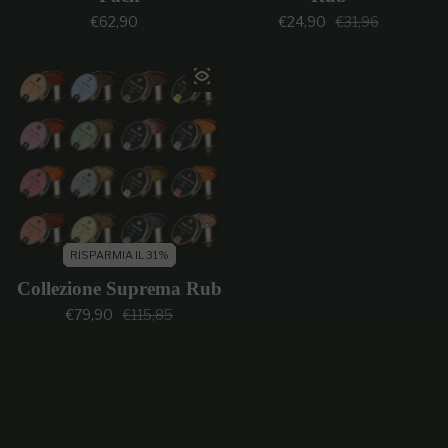
Prezzo regolare
Prezzo di vendi
Prezzo regolar
€62,90
€24,90
€31,96
RISPARMIA IL 31%
Collezione Suprema Rub
Prezzo di vendita
Prezzo regolare
€79,90
€115,85