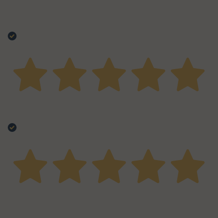
15 Ottobre 2025
usati tutti e 4 , li ho trovati buonissimi. Consigliatissimi
Acquirente verificato
18 Agosto 2025
Ottimo prodotto di qualità e super veloci alla consegna
Acquirente verificato
07 Giugno 2024
Devo ancora provarli tutti ma sembrano di ottima