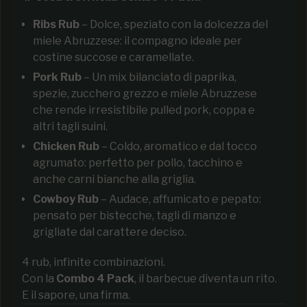
Ribs Rub
– Dolce, speziato con la dolcezza del
miele Abruzzese: il compagno ideale per
costine succose e caramellate.
Pork Rub
– Un mix bilanciato di paprika,
spezie, zucchero grezzo e
miele Abruzzese
che rende irresistibile pulled pork, coppa e
altri tagli suini.
Chicken Rub
– Coldo, aromatico e dal tocco
agrumato: perfetto per pollo, tacchino e
anche carni bianche alla griglia.
Cowboy Rub
– Audace, affumicato e pepato:
pensato per bistecche, tagli di manzo e
grigliate dal carattere deciso.
4 rub, infinite combinazioni.
Con la
Combo 4 Pack
, il barbecue diventa un rito.
E il sapore, una firma.