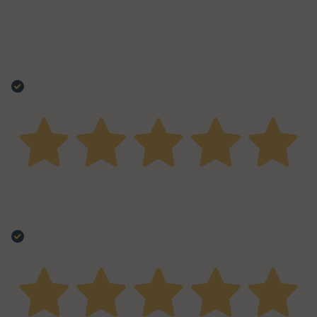
04 Marzo 2026
Ordinato per usarlo su ribs e pulled pork. L'ho trovato
buono e adatto per l'utilizzo che dovevo farne sia in
termini di quantità che di qualità
Acquirente verificato
19 Dicembre 2025
Prodotti eccellenti e originali. La carne ha un altro
sapore
Acquirente verificato