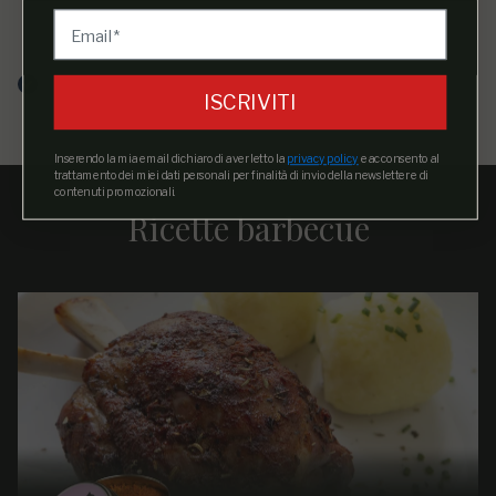
portare rub purtroppo ancora da provare, ma nel
complesso visto il primo utilizzo con il cowboy penso
che gli altri non mi deludono!!!
ISCRIVITI
Acquirente verificato
Inserendo la mia email dichiaro di aver letto la
privacy policy
e acconsento al
trattamento dei miei dati personali per finalità di invio della newsletter e di
contenuti promozionali.
Ricette barbecue