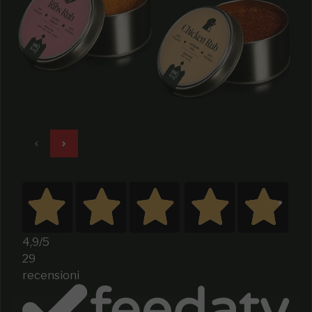
4,9
/5
29
recensioni