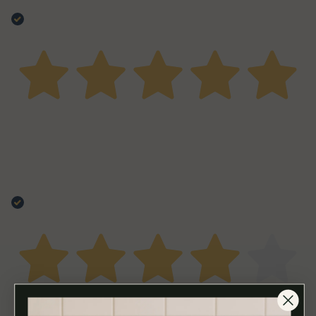
qualità
Acquirente verificato
16 Ottobre 2023
spezie buonissime e ben bilanciate, danno quel tocco
in più alla carne. Le abbiamo già acquistate tre volte ed
ogni volta gli amici si complimentano per il sapore della
carne!
Acquirente verificato
28 Settembre 2022