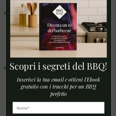
Spedizione super veloce ottimi prodotti staf molto
attento
Acquirente verificato
27 Agosto 2022
Uno più buono dell'altro, sicuramente prenderò anche
Scopri i segreti del BBQ!
altri gusti
Acquirente verificato
Inserisci la tua email e ottieni l'Ebook
gratuito con i trucchi per un BBQ
perfetto
18 Giugno 2022
Cowboy rub veramente ottimo, chiedendo rub e