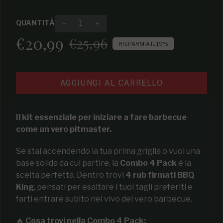
QUANTITÀ
Diminuire la quantità per Combo 4 Pack R
Aumenta la quantità per Combo 
€20,99
€25,96
Prezzo di vendita
Prezzo regolare
RISPARMIA IL 19%
AGGIUNGI AL CARRELLO
Il kit essenziale per iniziare a fare barbecue
come un vero pitmaster.
Se stai accendendo la tua prima griglia o vuoi una
base solida da cui partire, la
Combo 4 Pack
è la
scelta perfetta. Dentro trovi
4 rub firmati BBQ
King
, pensati per esaltare i tuoi tagli preferiti e
farti entrare subito nel vivo del vero barbecue.
🔥
Cosa trovi nella Combo 4 Pack: