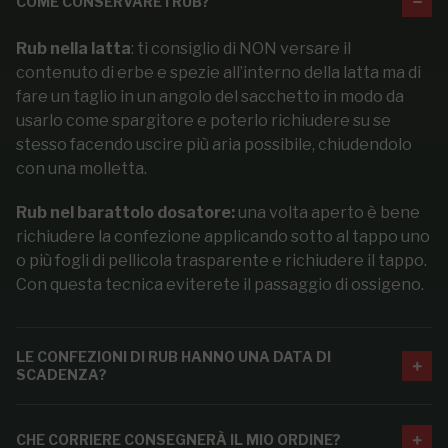
COME CONSERVARE I RUB?
Rub nella latta
: ti consiglio di NON versare il
contenuto di erbe e spezie all’interno della latta ma di
fare un taglio in un angolo del sacchetto in modo da
usarlo come spargitore e poterlo richiudere su se
stesso facendo uscire più aria possibile, chiudendolo
con una molletta.
Rub nel barattolo dosatore:
una volta aperto è bene
richiudere la confezione applicando sotto al tappo uno
o più fogli di pellicola trasparente e richiudere il tappo.
Con questa tecnica eviterete il passaggio di ossigeno.
LE CONFEZIONI DI RUB HANNO UNA DATA DI
SCADENZA?
CHE CORRIERE CONSEGNERÀ IL MIO ORDINE?