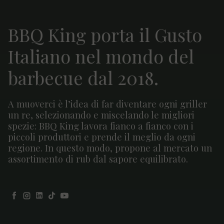
BBQ King porta il Gusto
Italiano nel mondo del
barbecue dal 2018.
A muoverci è l’idea di far diventare ogni griller
un re, selezionando e miscelando le migliori
spezie: BBQ King lavora fianco a fianco con i
piccoli produttori e prende il meglio da ogni
regione. In questo modo, propone al mercato un
assortimento di rub dal sapore equilibrato.
Facebook
Instagram
LinkedIn
TikTok
YouTube