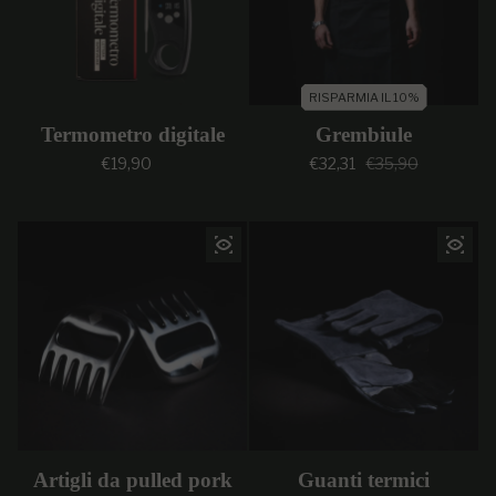
RISPARMIA IL 10%
Termometro digitale
Grembiule
Prezzo regolare
Prezzo di vendi
Prezzo regolar
€19,90
€32,31
€35,90
Artigli da pulled pork
Guanti termici