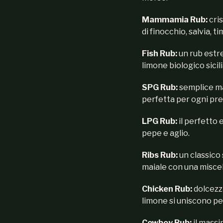
Mammamia Rub:
cri
di finocchio, salvia, 
Fish Rub:
un rub estr
limone biologico sicili
SPG Rub:
semplice ma
perfetta per ogni pr
LPG Rub:
il perfetto 
pepe e aglio.
Ribs Rub:
un classico
maiale con una miscel
Chicken Rub:
dolcezz
limone si uniscono per
Cowboy Rub:
il massi