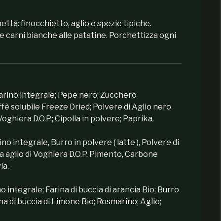
hetta: finocchietto, aglio e spezie tipiche.
le carni bianche alle patatine. Porchettizza ogni
arino integrale; Pepe nero; Zucchero
fè solubile Freeze Dried; Polvere di Aglio nero
Voghiera D.O.P.; Cipolla in polvere; Paprika.
o integrale, Burro in polvere ( latte ), Polvere di
a aglio di Voghiera D.O.P. Pimento, Carbone
ia.
o integrale; Farina di buccia di arancia Bio; Burro
rina di buccia di Limone Bio; Rosmarino; Aglio;