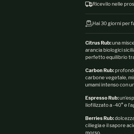
Ricevilo nelle pr
Hai 30 giorni per f
Citrus Rub:
una misce
arancia biologici sicil
perfetto equilibrio tr
Carbon Rub:
profond
carbone vegetale, mis
umami intenso con un t
Espresso Rub:
un’esp
liofilizzato a -40° e 
Berries Rub:
dolcezza
ciliegia e il sapore a
morso.