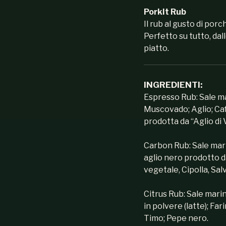
PorkIt Rub
Il rub al gusto di porc
Perfetto su tutto, dal
piatto.
INGREDIENTI:
Espresso Rub: Sale m
Muscovado; Aglio; Caf
prodotta da “Aglio di 
Carbon Rub: Sale marin
aglio nero prodotto d
vegetale, Cipolla, Salv
Citrus Rub: Sale marin
in polvere (latte); Fa
Timo; Pepe nero.