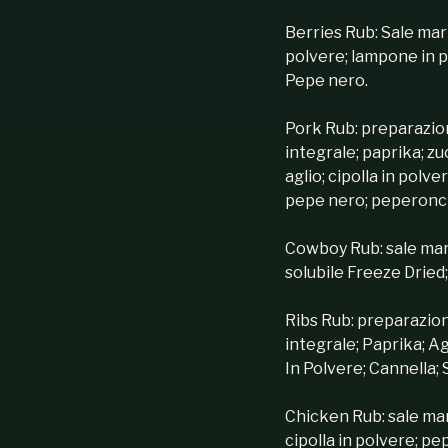
Berries Rub: Sale mari
polvere; lampone in po
Pepe nero.
Pork Rub: preparazion
integrale; paprika; z
aglio; cipolla in polve
pepe nero; peperonci
Cowboy Rub: sale mari
solubile Freeze Dried;
Ribs Rub: preparazion
integrale; Paprika; Ag
In Polvere; Cannella;
Chicken Rub: sale mar
cipolla in polvere; pep