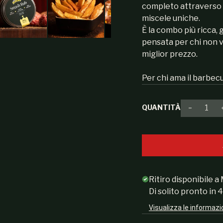
completo attraverso ar
miscele uniche.
È la combo più ricca
pensata per chi non v
miglior prezzo.
Per chi ama il barbecue
QUANTITÀ
Diminuir
Ritiro disponibile a
Di solito pronto in 
Visualizza le informazi