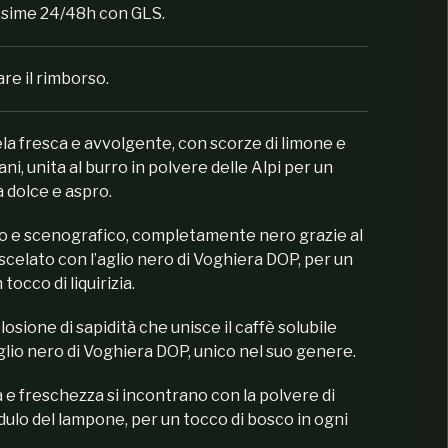
ossime 24/48h con GLS.
are il rimborso.
la fresca e avvolgente, con scorze di limone e
iani, unita al burro in polvere delle Alpi per un
a dolce e aspro.
o e scenografico, completamente nero grazie al
celato con l’aglio nero di Voghiera DOP, per un
occo di liquirizia.
losione di sapidità che unisce il caffè solubile
l’aglio nero di Voghiera DOP, unico nel suo genere.
 e freschezza si incontrano con la polvere di
cidulo del lampone, per un tocco di bosco in ogni