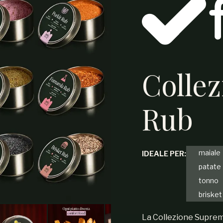
Colle
Rub
maiale
IDEALE PER:
patate
tonno
brisket
La Collezione Suprema