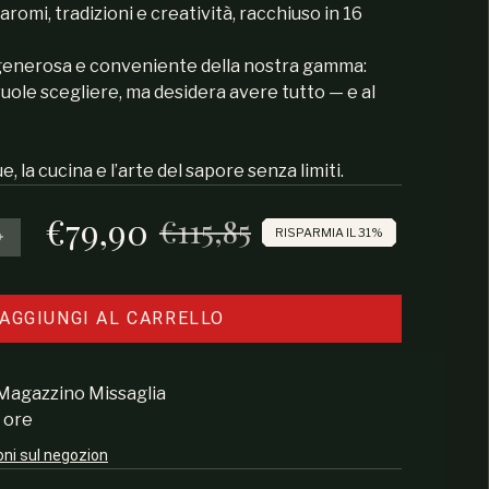
omi, tradizioni e creatività, racchiuso in 16
, generosa e conveniente della nostra gamma:
uole scegliere, ma desidera avere tutto — e al
, la cucina e l’arte del sapore senza limiti.
€79,90
€115,85
Prezzo di vendita
Prezzo regolare
RISPARMIA IL 31%
e la quantità per Collezione Suprema Rub
Aumenta la quantità per Collezione Suprema Rub
AGGIUNGI AL CARRELLO
Magazzino Missaglia
4 ore
oni sul negozion