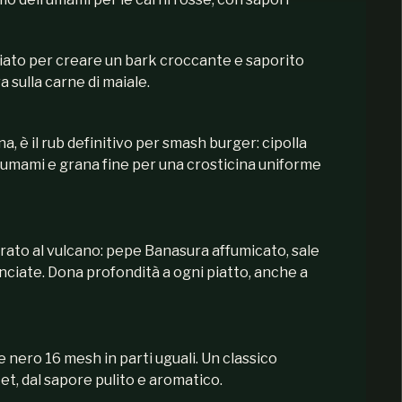
iato per creare un bark croccante e saporito
 sulla carne di maiale.
, è il rub definitivo per smash burger: cipolla
 umami e grana fine per una crosticina uniforme
irato al vulcano: pepe Banasura affumicato, sale
anciate. Dona profondità a ogni piatto, anche a
 nero 16 mesh in parti uguali. Un classico
ket, dal sapore pulito e aromatico.