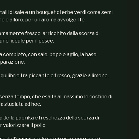
stalli di sale e un bouquet di erbe verdi come semi
timo e alloro, per un aroma avvolgente.
emamente fresco, arricchito dalla scorza di
ano, ideale per il pesce.
 completo, con sale, pepe e aglio, la base
eparazione.
equilibrio tra piccante e fresco, grazie a limone,
 senza tempo, che esalta al massimo le costine di
a studiata ad hoc.
a della paprika e freschezza della scorza di
 valorizzare il pollo.
mo dell’umami per le carni rosse, con sapori