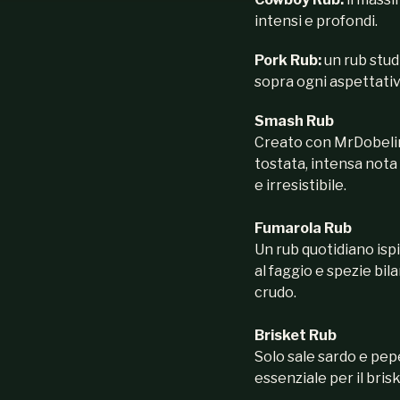
intensi e profondi.
Pork Rub:
un rub stud
sopra ogni aspettativa
Smash Rub
Creato con MrDobelina
tostata, intensa nota
e irresistibile.
Fumarola Rub
Un rub quotidiano isp
al faggio e spezie bil
crudo.
Brisket Rub
Solo sale sardo e pepe
essenziale per il bris