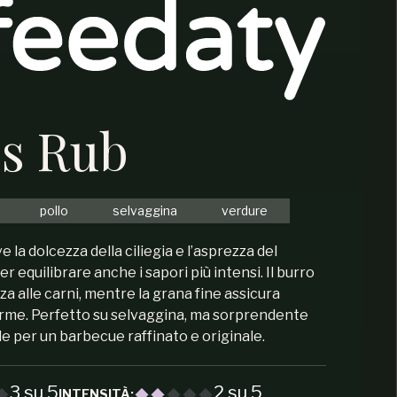
es Rub
pollo
selvaggina
verdure
e la dolcezza della ciliegia e l’asprezza del
 equilibrare anche i sapori più intensi. Il burro
a alle carni, mentre la grana fine assicura
orme. Perfetto su selvaggina, ma sorprendente
le per un barbecue raffinato e originale.
3 su 5
2 su 5
INTENSITÀ: