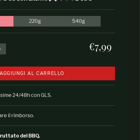
220g
540g
€7,99
Prezzo regolare
e la quantità per Berries Rub
Aumenta la quantità per Berries Rub
AGGIUNGI AL CARRELLO
ossime 24/48h con GLS.
are il rimborso.
 fruttato del BBQ.