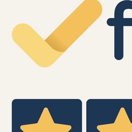
Eccellente
4,7
/5