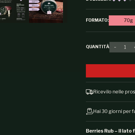
FORMATO:
70g
QUANTITÀ
Diminuir
Ricevilo nelle pr
Hai 30 giorni per f
Berries Rub – Il lato