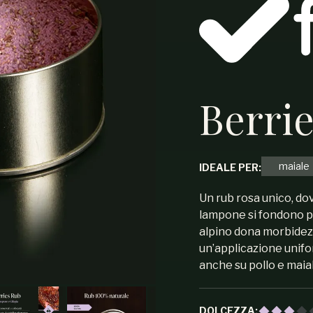
Berri
maiale
IDEALE PER:
Un rub rosa unico, dov
lampone si fondono per
alpino dona morbidezz
un’applicazione unif
anche su pollo e maia
DOLCEZZA: