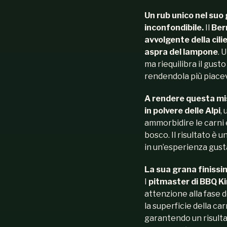
Un rub unico nel suo 
inconfondibile.
Il
Ber
avvolgente della cili
aspra del lampone
. 
ma riequilibra il gust
rendendola più piacev
A rendere questa mis
in polvere delle Alpi
,
ammorbidire le carni e
bosco. Il risultato è u
in un’esperienza gus
La sua grana finissi
I
pitmaster di BBQ K
attenzione alla fase d
la superficie della ca
garantendo un risultat