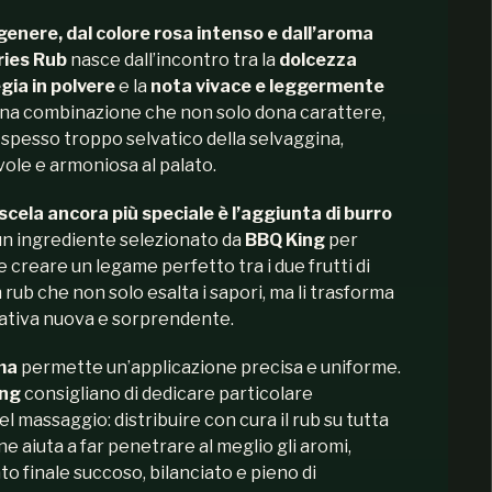
genere, dal colore rosa intenso e dall’aroma
ries Rub
nasce dall’incontro tra la
dolcezza
egia in polvere
e la
nota vivace e leggermente
Una combinazione che non solo dona carattere,
o spesso troppo selvatico della selvaggina,
ole e armoniosa al palato.
cela ancora più speciale è l’aggiunta di burro
 un ingrediente selezionato da
BBQ King
per
 creare un legame perfetto tra i due frutti di
n rub che non solo esalta i sapori, ma li trasforma
tativa nuova e sorprendente.
ma
permette un’applicazione precisa e uniforme.
ing
consigliano di dedicare particolare
el massaggio: distribuire con cura il rub su tutta
rne aiuta a far penetrare al meglio gli aromi,
o finale succoso, bilanciato e pieno di