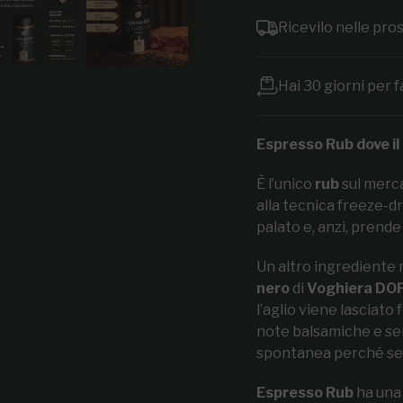
Ricevilo nelle pr
Hai 30 giorni per f
Espresso Rub dove il
È l’unico
rub
sul merc
alla tecnica freeze-dr
palato e, anzi, prende 
Un altro ingrediente ma
nero
di
Voghiera DO
l’aglio viene lasciat
note balsamiche e sent
spontanea perché senza
Espresso Rub
ha una