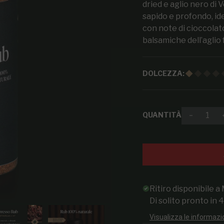
dried e aglio nero di 
sapido e profondo, ide
con note di cioccolato
balsamiche dell’aglio 
DOLCEZZA:
QUANTITÀ
Diminuir
Ritiro disponibile a
Di solito pronto in 
Visualizza le informazi