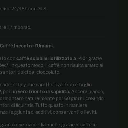
ossime 24/48h con GLS.
are il rimborso.
 Caffè Incontra l’Umami.
ato con
caffè solubile liofilizzato a -40°
grazie
ied*: in questo modo, il caffè non risulta amaro al
sentori tipici del cioccolato.
de in Italy che caratterizza il rub è l’
aglio
P
, per un
vero trionfo di sapidità.
Ancora bianco,
o fermentare naturalmente per 60 giorni, creando
ori di liquirizia. Tutto questo in maniera
 l’aggiunta di additivi, conservanti o lieviti.
 granulometria media anche grazie al caffè in