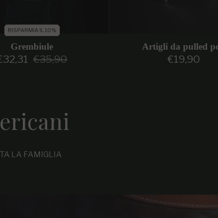
RISPARMIA IL 10%
Grembiule
Artigli da pulled p
€32,31
€35,90
€19,90
Prezzo di vendita
Prezzo regolare
Prezzo regol
ericani
TTA LA FAMIGLIA