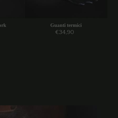
ork
Guanti termici
€34,90
are
Prezzo regolare