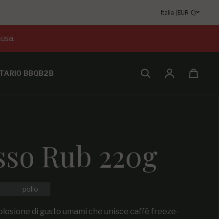
Italia (EUR €)
usa.
TARIO BBQ
B2B
Accesso
sso Rub 220g
pollo
plosione di gusto umami che unisce caffè freeze-