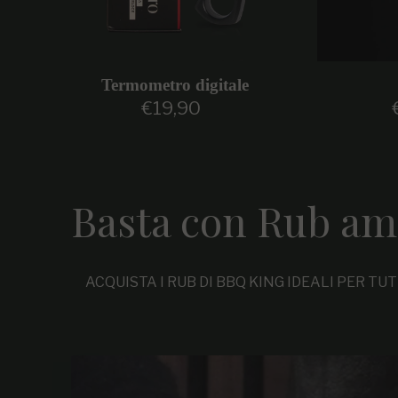
Termometro digitale
€19,90
Prezzo regolare
Basta con Rub am
ACQUISTA I RUB DI BBQ KING IDEALI PER TU