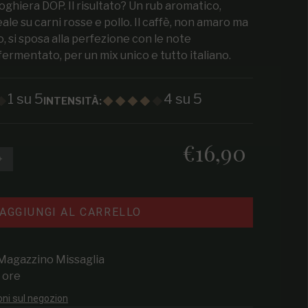
Voghiera DOP. Il risultato? Un rub aromatico,
ale su carni rosse e pollo. Il caffè, non amaro ma
, si sposa alla perfezione con le note
fermentato, per un mix unico e tutto italiano.
1 su 5
4 su 5
INTENSITÀ:
€16,90
Prezzo regolare
e la quantità per Espresso Rub 220g
Aumenta la quantità per Espresso Rub 220g
AGGIUNGI AL CARRELLO
Magazzino Missaglia
4 ore
oni sul negozion