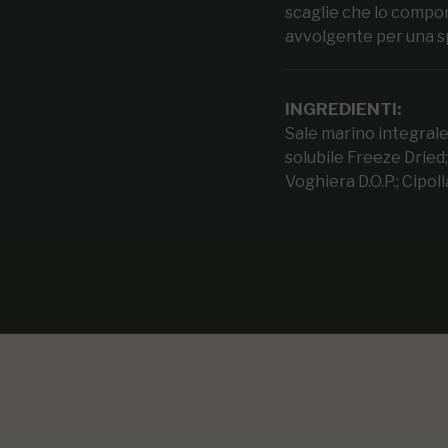
scaglie che lo compon
avvolgente per una spi
INGREDIENTI:
Sale marino integral
solubile Freeze Dried;
Voghiera D.O.P.; Cipoll