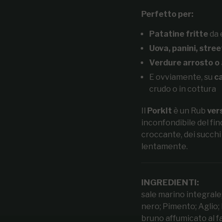
Perfetto per:
Patatine fritte
da 
Uova, panini, stre
Verdure arrosto o a
E ovviamente, su
ca
crudo o in cottura
Il
PorkIt
è un Rub
ver
inconfondibile del fin
croccante, dei succhi
lentamente.
INGREDIENTI:
sale marino integrale;
nero; Pimento; Aglio;
bruno affumicato al f