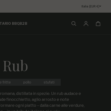
Italia (EUR €)
TARIO BBQ
B2B
Accesso
t Rub
e fritte
pollo
stufati
romana, distillata in spezie. Un rub audace e
de finocchietto, aglio arrosto e note
formare ogni piatto – dalla carne alle verdure,