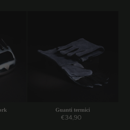
ork
Guanti termici
€34,90
are
Prezzo regolare