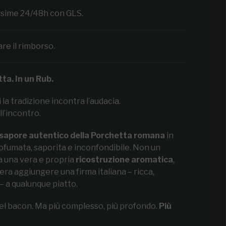
ossime 24/48h con GLS.
are il rimborso.
ta. In un Rub.
la tradizione incontra l’audacia.
l’incontro.
l sapore autentico della Porchetta romana
in
ofumata, saporita e inconfondibile. Non un
 una vera e propria
ricostruzione aromatica
,
era aggiungere una firma italiana – ricca,
– a qualunque piatto.
 del bacon. Ma più complesso, più profondo.
Più