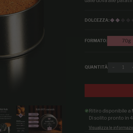
dalle uova alle patatin
DOLCEZZA:
FORMATO:
70g
QUANTITÀ
Diminuir
Ritiro disponibile a
Di solito pronto in 
Visualizza le informazi