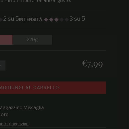
e – in un tributo italiano al gusto.
2 su 5
3 su 5
INTENSITÀ:
220g
€7,99
Prezzo regolare
e la quantità per PorkIt Rub
Aumenta la quantità per PorkIt Rub
AGGIUNGI AL CARRELLO
Magazzino Missaglia
4 ore
oni sul negozion