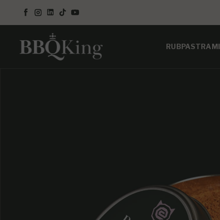
SALTA AL CONTENUTO
Facebook
Instagram
LinkedIn
TikTok
YouTube
RUB
PASTRAMI