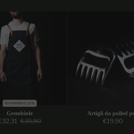
RISPARMIA IL 10%
Grembiule
Artigli da pulled p
€32,31
€35,90
€19,90
Prezzo di vendita
Prezzo regolare
Prezzo regol