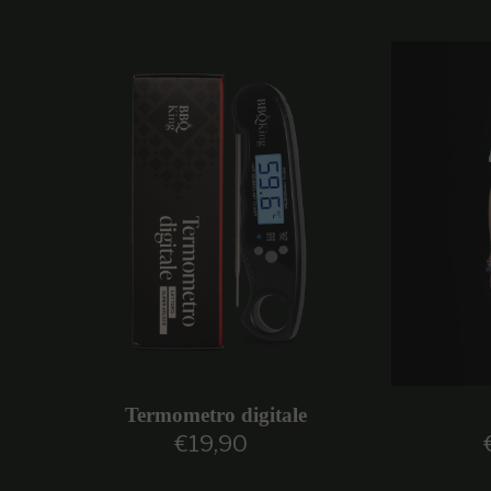
Termometro digitale
€19,90
Prezzo regolare