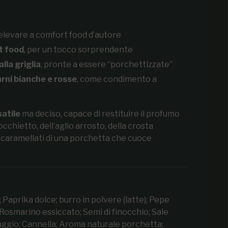
elevare a comfort food d’autore
et food
, per un tocco sorprendente
lla griglia
, pronte a essere “porchettizzate”
rni bianche e rosse
, come condimento a
satile
ma deciso, capace di restituire il profumo
occhietto, dell’aglio arrosto, della crosta
 caramellati di una porchetta che cuoce
 Paprika dolce; burro in polvere (latte); Pepe
 Rosmarino essiccato; Semi di finocchio; Sale
aggio; Cannella; Aroma naturale porchetta;