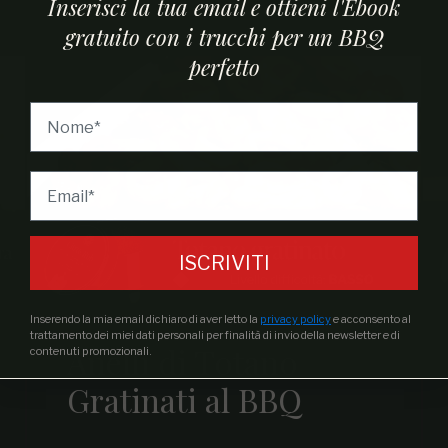
Inserisci la tua email e ottieni l'Ebook
gratuito con i trucchi per un BBQ
perfetto
ISCRIVITI
Inserendo la mia email dichiaro di aver letto la
privacy policy
e acconsento al
trattamento dei miei dati personali per finalità di invio della newsletter e di
Anelli di Totano
contenuti promozionali.
Gratinati al BBQ