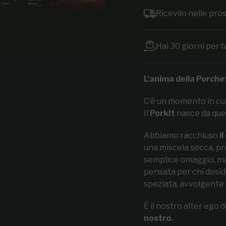
Ricevilo nelle pr
Hai 30 giorni per f
L’anima della Porchet
C’è un momento in cui 
Il
PorkIt
nasce da quel
Abbiamo racchiuso
i
una miscela secca, pr
semplice omaggio, ma
pensata per chi desid
speziata, avvolgente 
È il nostro alter ego
nostro.