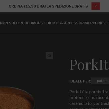
ORDINA €15,90 E HAI LA SPEDIZIONE GRATIS
NON SOLO RUB
COMBUSTIBILI
KIT & ACCESSORI
MERCH
RICET
PorkI
patatin
IDEALE PER:
PorkIt è la porchetta 
profondo, che racchiu
caramellate, per tras