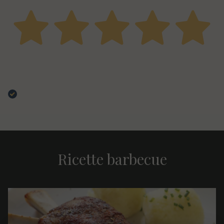
09 Dicembre 2025
Qualità e giuste quantità,?promozioni sempre presenti
per fare scorta!
Acquirente verificato
Ricette barbecue