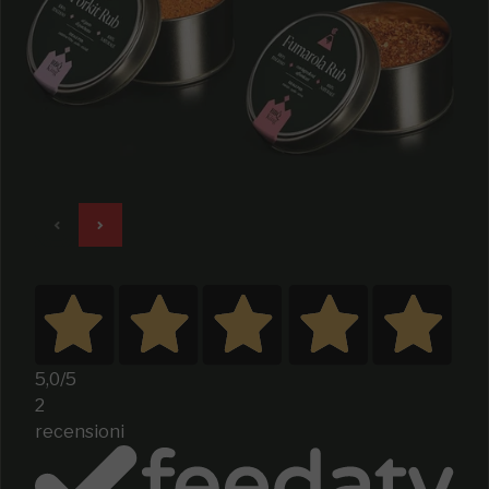
5,0
/5
2
recensioni