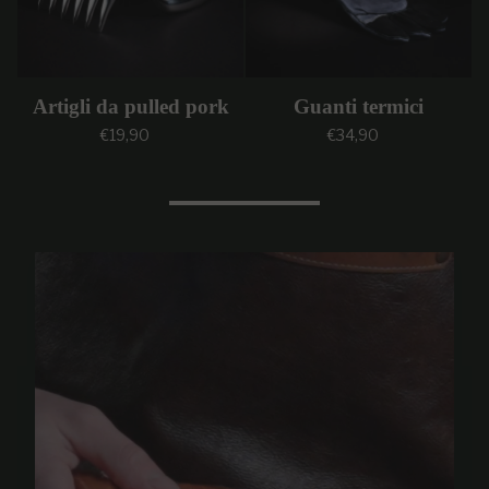
Artigli da pulled pork
Guanti termici
Prezzo regolare
Prezzo regolare
€19,90
€34,90