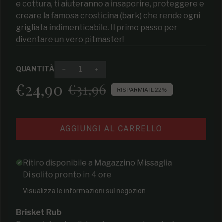
e cottura, ti aiuteranno a insaporire, proteggere e
creare la famosa crosticina (bark) che rende ogni
grigliata indimenticabile. Il primo passo per
diventare un vero pitmaster!
QUANTITÀ
Diminuire la quantità per Master Series 
Aumenta la quantità per Master
€24,90
€31,96
Prezzo di vendita
Prezzo regolare
RISPARMIA IL 22%
AGGIUNGI AL CARRELLO
Ritiro disponibile a
Magazzino Missaglia
Di solito pronto in 4 ore
Visualizza le informazioni sul negozion
Brisket Rub