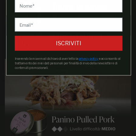
Anelli di Totano Gratinati al
BBQ
ISCRIVITI
Inserendo la mia email dichiaro di aver letto la
privacy policy
e acconsento al
trattamento dei miei dati personali per finalità di invio della newsletter e di
contenuti promozionali.