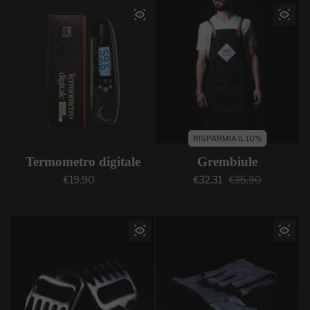
RISPARMIA IL 10%
Termometro digitale
Grembiule
Prezzo regolare
Prezzo di vendi
Prezzo regolar
€19,90
€32,31
€35,90