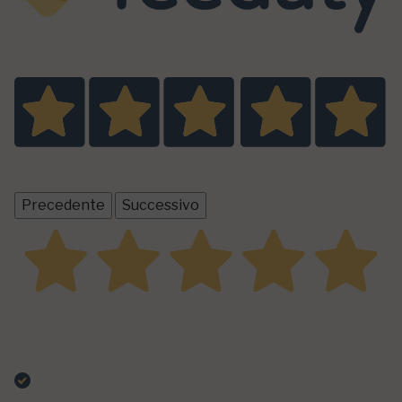
Eccellente
5,0
/5
2
recensioni prodotto
Tutte le recensioni >
Precedente
Successivo
22 Dicembre 2025
Rub di ottima qualità. Consigliati per numerose
preparazioni.
Acquirente verificato