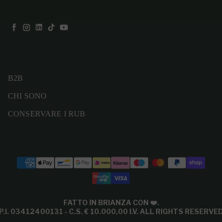
Facebook
Instagram
LinkedIn
TikTok
YouTube
B2B
CHI SONO
CONSERVARE I RUB
Modalità di pagamento
FATTO IN BRIANZA CON
❤️
.
P.I. 03412400131 - C.S. € 10.000,00 I.V. ALL RIGHTS RESERVE