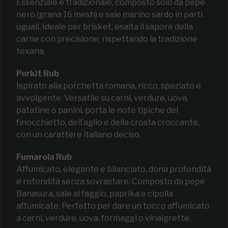
Essenziale e tradizionale, composto solo da pepe
nero (grana 16 mesh) e sale marino sardo in parti
uguali. Ideale per brisket, esalta il sapore della
carne con precisione, rispettando la tradizione
texana.
PorkIt Rub
Ispirato alla porchetta romana, ricco, speziato e
avvolgente. Versatile su carni, verdure, uova,
patatine o panini, porta le note tipiche del
finocchietto, dell’aglio e della crosta croccante,
con un carattere italiano deciso.
Fumarola Rub
Affumicato, elegante e bilanciato, dona profondità
e rotondità senza sovrastare. Composto da pepe
Banasura, sale al faggio, paprika e cipolla
affumicate. Perfetto per dare un tocco affumicato
a carni, verdure, uova, formaggi o vinaigrette.