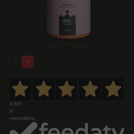
4,9
/5
9
recensioni