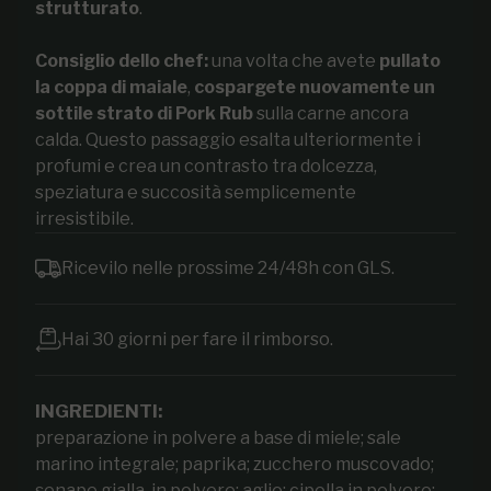
strutturato
.
Consiglio dello chef:
una volta che avete
pullato
la coppa di maiale
,
cospargete nuovamente un
sottile strato di Pork Rub
sulla carne ancora
calda. Questo passaggio esalta ulteriormente i
profumi e crea un contrasto tra dolcezza,
speziatura e succosità semplicemente
irresistibile.
Ricevilo nelle prossime 24/48h con GLS.
Hai 30 giorni per fare il rimborso.
INGREDIENTI:
preparazione in polvere a base di miele; sale
marino integrale; paprika; zucchero muscovado;
senape gialla, in polvere; aglio; cipolla in polvere;