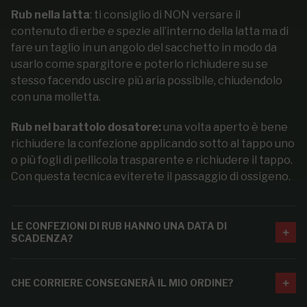
Rub nella latta
: ti consiglio di NON versare il
contenuto di erbe e spezie all’interno della latta ma di
fare un taglio in un angolo del sacchetto in modo da
usarlo come spargitore e poterlo richiudere su se
stesso facendo uscire più aria possibile, chiudendolo
con una molletta.
Rub nel barattolo dosatore:
una volta aperto è bene
richiudere la confezione applicando sotto al tappo uno
o più fogli di pellicola trasparente e richiudere il tappo.
Con questa tecnica eviterete il passaggio di ossigeno.
LE CONFEZIONI DI RUB HANNO UNA DATA DI
SCADENZA?
CHE CORRIERE CONSEGNERÀ IL MIO ORDINE?