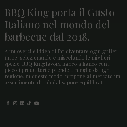
BBQ King porta il Gusto
Italiano nel mondo del
barbecue dal 2018.
A muoverci è l’idea di far diventare ogni griller
un re, selezionando e miscelando le migliori
spezie: BBQ King lavora fianco a fianco con i
piccoli produttori e prende il meglio da ogni
regione. In questo modo, propone al mercato un
assortimento di rub dal sapore equilibrato.
Facebook
Instagram
LinkedIn
TikTok
YouTube