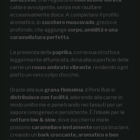
calda e avvolgente, senza mai risultare
eccessivamente dolce. A completare il profilo
aromatico, lo
zucchero muscovado
, grezzo e
profondo, che aggiunge
corpo, umidità e una
caramellatura perfetta
.
La presenza della
paprika
, con la sua struttura
leggermente affumicata, dona alla superficie della
carne un
rosso ambrato vibrante
, rendendo ogni
piatto un vero colpo d’occhio.
Grazie alla sua
grana finissima
, il Pork Rub si
distribuisce con facilità
, aderendo alla carne in
modo uniforme e penetrando nei tessuti per un
sapore omogeneo e persistente. È l’ideale per le
cotture low & slow
, dove zuccheri e miele
possono
caramellare lentamente
senza bruciare,
creando un
bark croccante, aromatico e ben