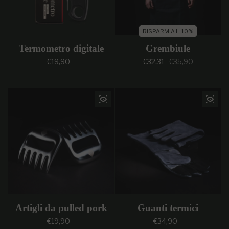
RISPARMIA IL 10%
Termometro digitale
Grembiule
Prezzo regolare
Prezzo di vendi
Prezzo regolar
€19,90
€32,31
€35,90
Artigli da pulled pork
Guanti termici
Prezzo regolare
Prezzo regolare
€19,90
€34,90