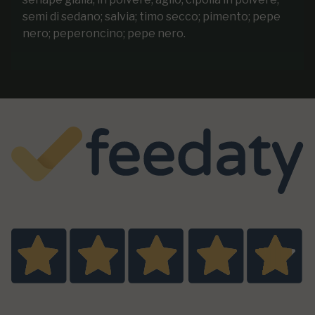
semi di sedano; salvia; timo secco; pimento; pepe
nero; peperoncino; pepe nero.
Eccellente
4,9
/5
9
recensioni prodotto
Tutte le recensioni >