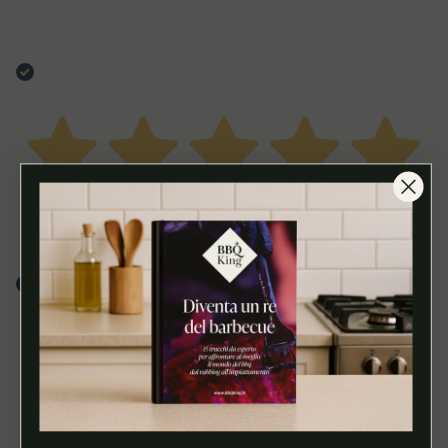
02 Luglio 2025
Sapore e intensità. È un rub che nella tua grigliata non
può mancare
Acquirente verificato
19 Febbraio 2025
perfetto. ho provato il prodotto realizzando una
porchetta. soddisfatto
Acquirente verificato
04 Dicembre 2024