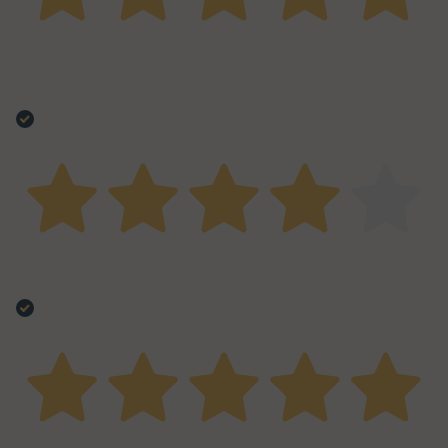
13 Agosto 2025
Lo uso già da tempo e mi trovo sempre bene, ottimo
prodotto
Acquirente verificato
08 Agosto 2025
Devo ancora usarlo ma l'aroma promette molto bene
Acquirente verificato