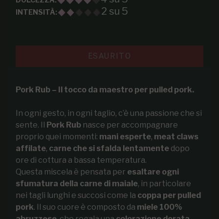
2 su 5
INTENSITÀ:
ESAURITO
Pork Rub – Il tocco da maestro per pulled pork.
In ogni gesto, in ogni taglio, c’è una passione che si
sente. Il
Pork Rub
nasce per accompagnare
proprio quei momenti:
mani esperte
,
meat claws
affilate
,
carne che si sfalda lentamente
dopo
ore di cottura a bassa temperatura.
Questa miscela è pensata per
esaltare ogni
sfumatura della carne di maiale
, in particolare
nei tagli lunghi e succosi come la
coppa per pulled
pork
. Il suo cuore è composto da
miele 100%
abruzzese
, che regala una
colorazione dorata
,