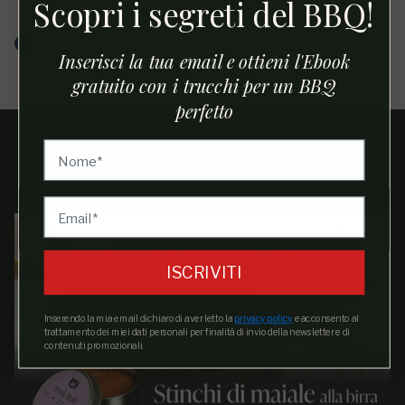
Scopri i segreti del BBQ!
Il mio rub preferito. Da un ottimo sapore soprattutto
nelle cotture a bassa temperatura
Inserisci la tua email e ottieni l'Ebook
Acquirente verificato
gratuito con i trucchi per un BBQ
perfetto
Ricette barbecue
ISCRIVITI
Inserendo la mia email dichiaro di aver letto la
privacy policy
e acconsento al
trattamento dei miei dati personali per finalità di invio della newsletter e di
contenuti promozionali.