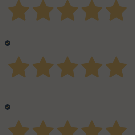
30 Settembre 2025
Per il pulled porc sempre una sicurezza. Molto valido
Acquirente verificato
18 Agosto 2025
Ottimo prodotto di qualità buono sono veramente
contento
Acquirente verificato