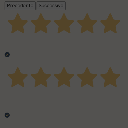
Precedente
Successivo
22 Dicembre 2025
Prodotto eccellente, come tutti gli altri del resto…
Acquirente verificato
08 Dicembre 2025
Sul pulled pork una garanzia non puoi sbagliare viene
perfetto
Acquirente verificato