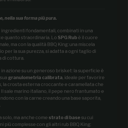
, nella sua forma più pura.
 ingredienti fondamentali, combinati in una
ce quanto straordinaria. Lo
SPG Rub
è il cuore
nale, ma con la qualità BBQ King: una miscela
o per la sua purezza, si adatta a ogni taglio di
 di cottura.
 in azione su un generoso brisket: la superficie è
 sua
granulometria calibrata
, ideale per favorire
k
, la crosta esterna croccante e caramellata che
Il sale marino italiano, il pepe nero frantumato e
 fondono con la carne creando una base saporita,
.
a solo, ma anche come
strato di base
su cui
i più complesse con gli altri rub BBQ King: