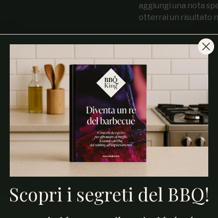
aggiungi una nota spe
otterrai un risultato
Adatto sia alla
cottur
quella
indiretta e len
compagno fidato per 
autentico
.
INGREDIENTI:
sale marino integrale
Scopri i segreti del BBQ!