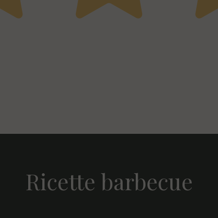
 il sale Marino non si rischia come gli spg con sale normale 
Ricette barbecue