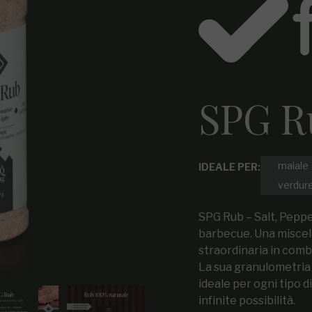
SPG R
maiale
IDEALE PER:
verdur
SPG Rub – Salt, Pepper
barbecue. Una miscel
straordinaria in comb
La sua granulometria 
ideale per ogni tipo di
infinite possibilità.