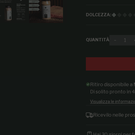
DOLCEZZA:
QUANTITÀ
Diminuir
Ritiro disponibile a
Di solito pronto in 
Visualizza le informazi
Ricevilo nelle pr
Hai 30 giorni per f