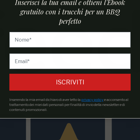
Inserisci la tua email e ottieni l'Ebook
gratuito con i trucchi per un BBQ
perfetto
ISCRIVITI
Inserendo la mia email dichiaro di aver letto la
privacy policy
e acconsento al
trattamento dei miei dati personali per finalità di invio della newsletter e di
contenuti promozionali.