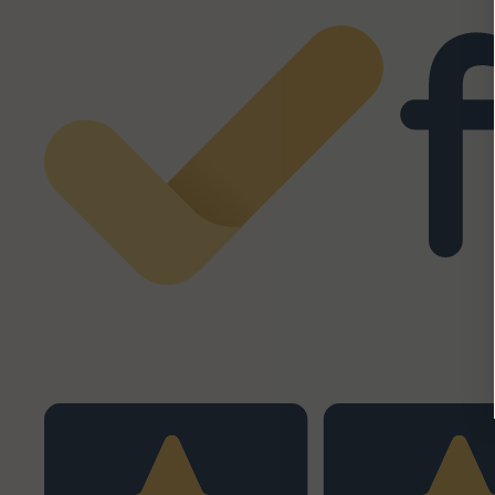
Eccellente
5,0
/5