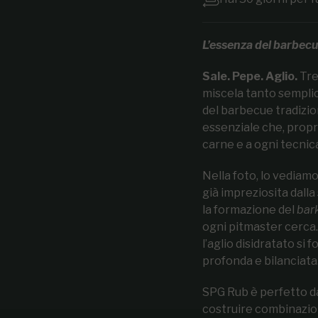
L’essenza del barbecue
Sale. Pepe. Aglio.
Tre
miscela tanto sempli
del barbecue tradizio
essenziale che, propri
carne e a ogni tecnica
Nella foto, lo vediamo
già impreziosita dalla
la formazione del
bar
ogni pitmaster cerca. 
l’aglio disidratato si
profonda e bilanciata
SPG Rub è perfetto d
costruire combinazion