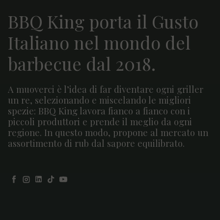
BBQ King porta il Gusto
Italiano nel mondo del
barbecue dal 2018.
A muoverci è l’idea di far diventare ogni griller
un re, selezionando e miscelando le migliori
spezie: BBQ King lavora fianco a fianco con i
piccoli produttori e prende il meglio da ogni
regione. In questo modo, propone al mercato un
assortimento di rub dal sapore equilibrato.
Facebook
Instagram
LinkedIn
TikTok
YouTube