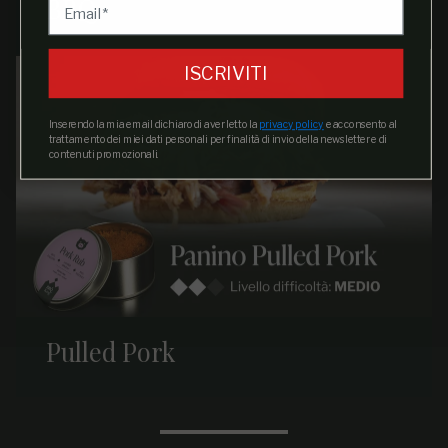
BBQ
ISCRIVITI
Inserendo la mia email dichiaro di aver letto la
privacy policy
e acconsento al
trattamento dei miei dati personali per finalità di invio della newsletter e di
contenuti promozionali.
Pulled Pork