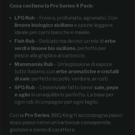
Cosa contiene la Pro Series 4 Pack:
LPG Rub
– Fresco, profumato, agrumato. Con
limone biologico siciliano
e spezie leggere:
ideale per carni bianche e maiale.
Fish Rub
– Delicato ma deciso: un mix di
erbe
verdi e limone bio siciliano
, perfetto per
pesce alla griglia o al cartoccio.
Mammamia Rub
– Un'esplosione di sapore
tutto italiano, con
erbe aromatiche e cristalli
di sale
: perfetto su pollo, verdure, arrosti.
SPG Rub
– L’essenziale fatto bene:
sale, pepe
e aglio
in un equilibrio perfetto. La base per
ogni rub, il compagno per ogni taglio.
Con la
Pro Series
, BBQ King ti accompagna passo
dopo passo verso un barbecue consapevole,
gustoso e pieno di carattere.