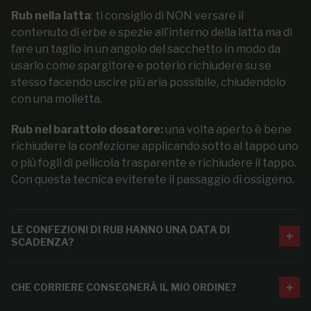
Rub nella latta
: ti consiglio di NON versare il
contenuto di erbe e spezie all’interno della latta ma di
fare un taglio in un angolo del sacchetto in modo da
usarlo come spargitore e poterlo richiudere su se
stesso facendo uscire più aria possibile, chiudendolo
con una molletta.
Rub nel barattolo dosatore:
una volta aperto è bene
richiudere la confezione applicando sotto al tappo uno
o più fogli di pellicola trasparente e richiudere il tappo.
Con questa tecnica eviterete il passaggio di ossigeno.
LE CONFEZIONI DI RUB HANNO UNA DATA DI
SCADENZA?
CHE CORRIERE CONSEGNERÀ IL MIO ORDINE?