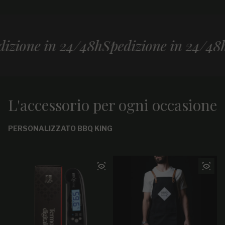
one in 24/48h
Spedizione in 24/48h
Spe
L'accessorio per ogni occasione
PERSONALIZZATO BBQ KING