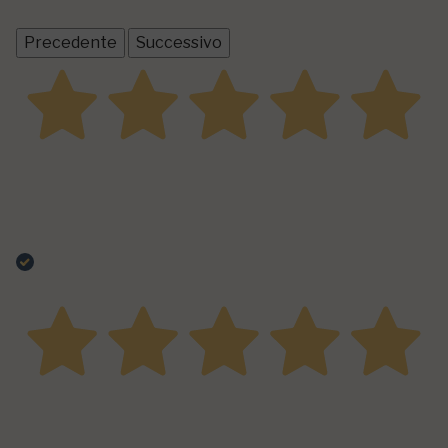
Tutte le recensioni >
Precedente
Successivo
08 Febbraio 2022
I rub provati fino ad ora hanno tutti soddisfatto a pieno
le mie aspettative. Provato anche in forno con ottimi
risultati. Perfetti per dare sprint a tutte le cotture.
Acquirente verificato
31 Luglio 2021
Prodotti eccellenti ben bilanciati e confezionati con