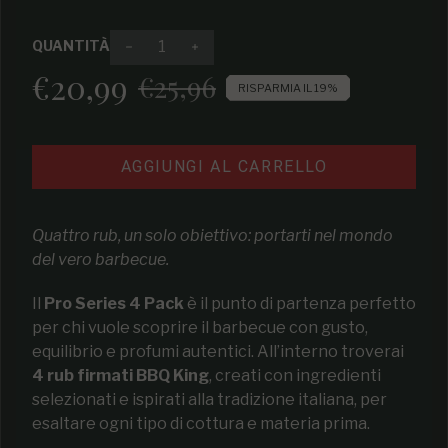
QUANTITÀ
Diminuire la quantità per Pro Series 4 pac
Aumenta la quantità per Pro Seri
€20,99
€25,96
Prezzo di vendita
Prezzo regolare
RISPARMIA IL 19%
AGGIUNGI AL CARRELLO
Quattro rub, un solo obiettivo: portarti nel mondo
del vero barbecue.
Il
Pro Series 4 Pack
è il punto di partenza perfetto
per chi vuole scoprire il barbecue con gusto,
equilibrio e profumi autentici. All’interno troverai
4 rub firmati BBQ King
, creati con ingredienti
selezionati e ispirati alla tradizione italiana, per
esaltare ogni tipo di cottura e materia prima.