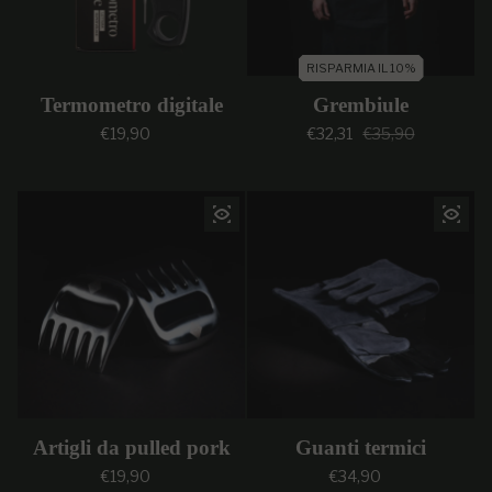
RISPARMIA IL 10%
Termometro digitale
Grembiule
Prezzo regolare
Prezzo di vendi
Prezzo regolar
€19,90
€32,31
€35,90
Artigli da pulled pork
Guanti termici
Prezzo regolare
Prezzo regolare
€19,90
€34,90