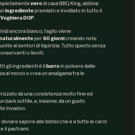
completamente
nero
di casa BBQ King, abbina
un
ingrediente
premiato e invidiato in tutto il
i
Voghiera DOP
.
indi ancora bianco, l’aglio viene
naturalmente
per
60
giorni
creando note
unite ai sentori di liquirizia. Tutto questo senza
conservanti o lieviti.
ti gli ingredienti è il
burro
in polvere dalle
a al morso e crea un amalgama fra le
erizzato da una consistenza molto fine ed
 bark sottile, e, insieme, da un gusto
te invasivo.
 donare sapore alle bistecche e a tutte le carni
e il pastrami.