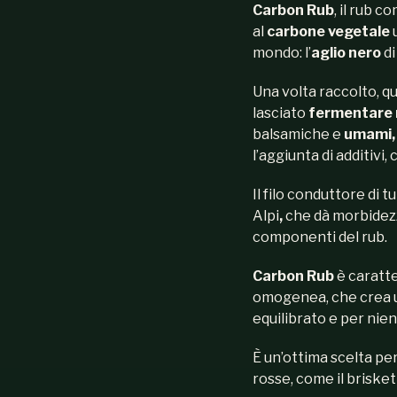
Carbon Rub
, il rub 
al
carbone vegetale
mondo: l’
aglio nero
d
Una volta raccolto, qu
lasciato
fermentare
balsamiche e
umami
,
l’aggiunta di additivi, 
Il filo conduttore di tut
Alpi
,
che dà morbidezz
componenti del rub.
Carbon Rub
è caratt
omogenea, che crea un
equilibrato e per nien
È un’ottima scelta per
rosse, come il brisket 