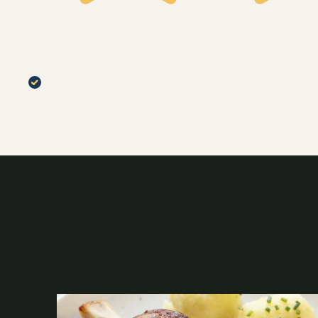
14 Aprile 2025
Super racomandato!Prodotti di alta gamma non facili d
Acquirente verificato