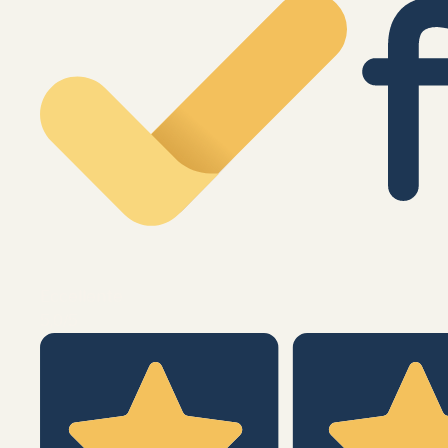
Eccellente
5,0
/5