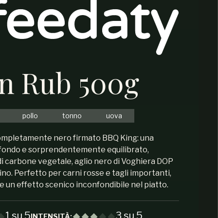
n Rub 500g
pollo
tonno
uova
completamente nero firmato BBQ King: una
ofondo e sorprendentemente equilibrato,
di carbone vegetale, aglio nero di Voghiera DOP
ino. Perfetto per carni rosse e tagli importanti,
 un effetto scenico inconfondibile nel piatto.
1 su 5
3 su 5
INTENSITÀ: