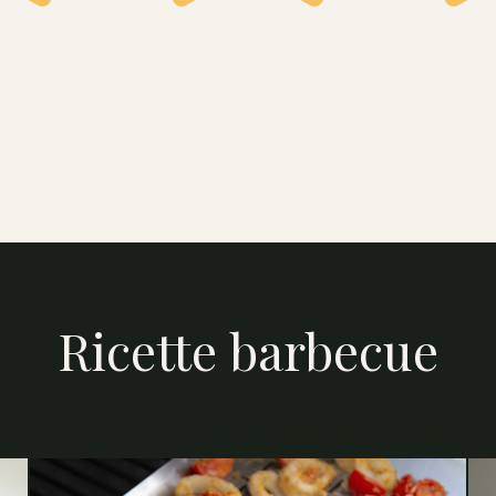
a trovare.Organizazione Top anche per spedizioni al Estero.
Ricette barbecue