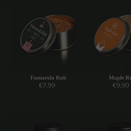
Fumarola Rub
Maple R
€7,99
€9,90
Prezzo regolare
Prezzo 