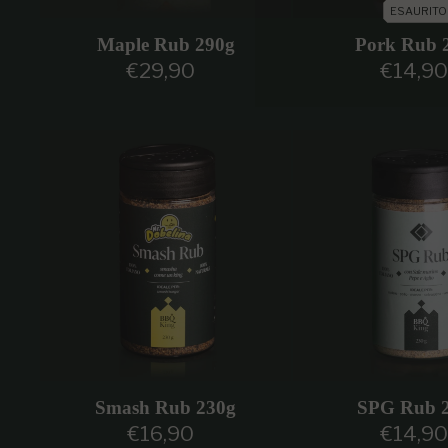
ESAURITO
Maple Rub 290g
Pork Rub 
€29,90
€14,90
Prezzo regolare
Prezzo r
Smash Rub 230g
SPG Rub 
€16,90
€14,90
Prezzo regolare
Prezzo r