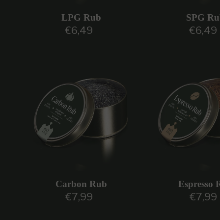
LPG Rub
SPG Ru
€6,49
€6,49
Prezzo regolare
Prezzo 
Carbon Rub
Espresso 
€7,99
€7,99
Prezzo regolare
Prezzo 