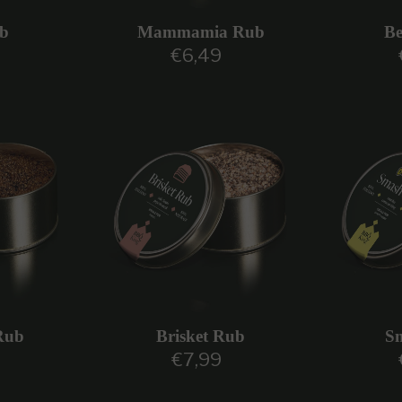
b
Mammamia Rub
Be
€6,49
regolare
Prezzo regolare
Rub
Brisket Rub
S
€7,99
regolare
Prezzo regolare