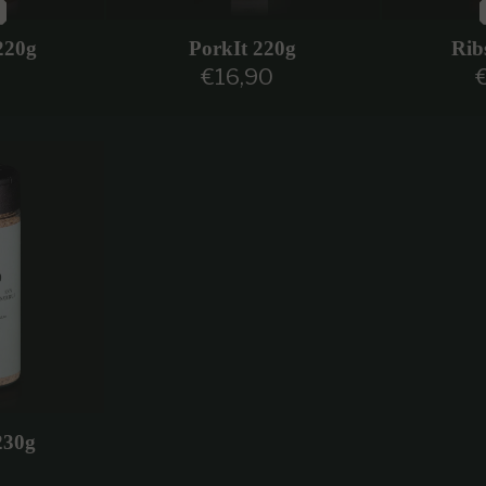
220g
PorkIt 220g
Rib
€16,90
egolare
Prezzo regolare
P
230g
egolare