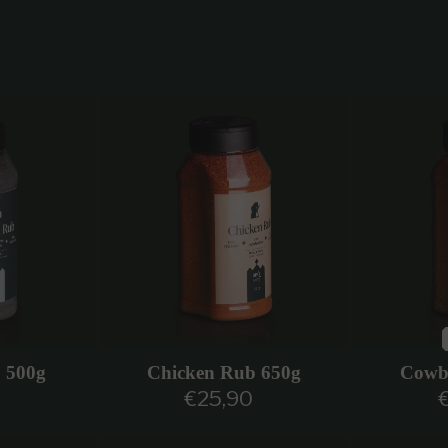
 500g
Chicken Rub 650g
Cowb
0
€25,90
egolare
Prezzo regolare
P