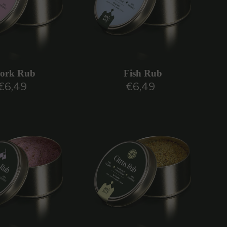
ork Rub
Fish Rub
€6,49
€6,49
Prezzo regolare
Prezzo regolare