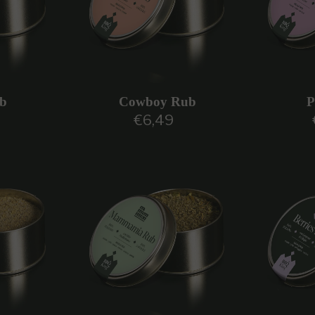
ub
Cowboy Rub
P
€6,49
regolare
Prezzo regolare