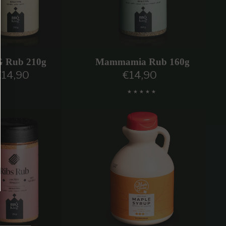
 Rub 210g
Mammamia Rub 160g
€14,90
€14,90
rezzo regolare
Prezzo regolare