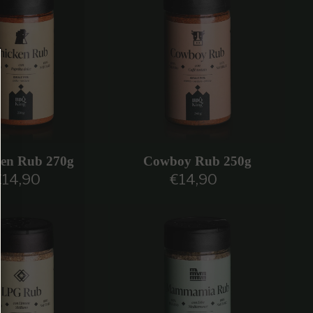
ken Rub 270g
Cowboy Rub 250g
€14,90
€14,90
rezzo regolare
Prezzo regolare