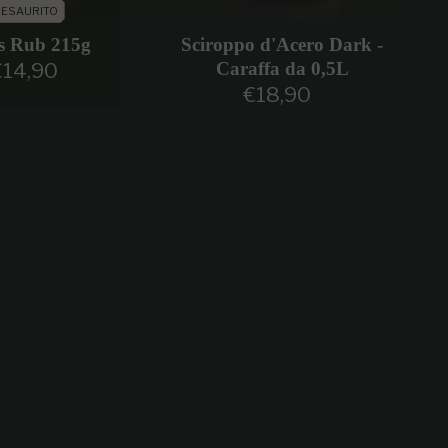
ESAURITO
s Rub 215g
Sciroppo d'Acero Dark -
€14,90
Caraffa da 0,5L
rezzo regolare
€18,90
Prezzo regolare