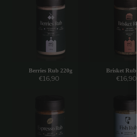
Berries Rub 220g
Brisket Rub
€16,90
€16,90
Prezzo regolare
Prezzo r