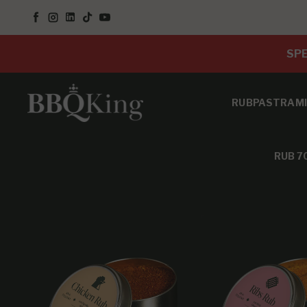
SALTA AL CONTENUTO
Facebook
Instagram
LinkedIn
TikTok
YouTube
SPE
RUB
PASTRAMI
RUB 7