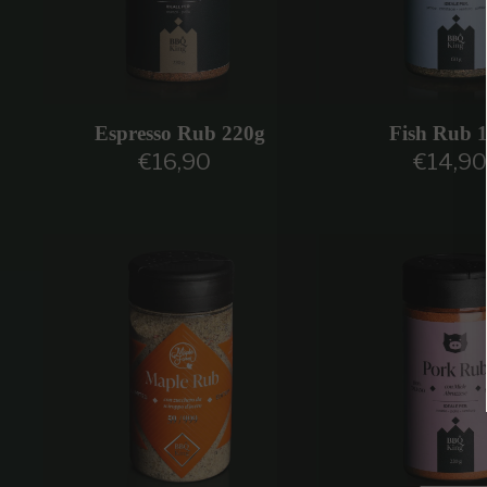
Espresso Rub 220g
Fish Rub 
€16,90
€14,90
Prezzo regolare
Prezzo r