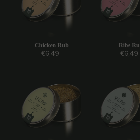
Chicken Rub
Ribs R
€6,49
€6,49
Prezzo regolare
Prezzo 