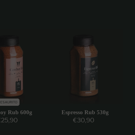
ESAURITO
oy Rub 600g
Espresso Rub 530g
€25,90
€30,90
rezzo regolare
Prezzo regolare