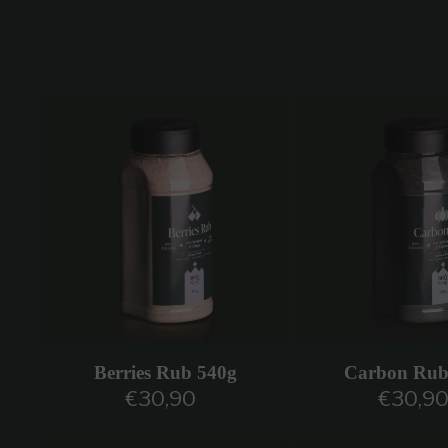
Berries Rub 540g
Carbon Rub
€30,90
€30,9
Prezzo regolare
Prezzo r