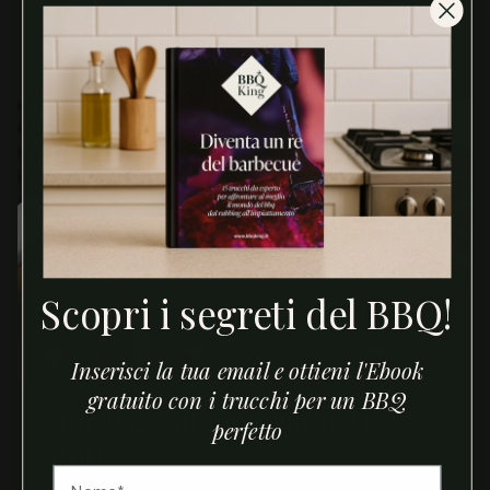
PORK RUB
Scopri i segreti del BBQ!
Inserisci la tua email e ottieni l'Ebook
gratuito con i trucchi per un BBQ
Anelli di Totano Gratinati al
perfetto
BBQ