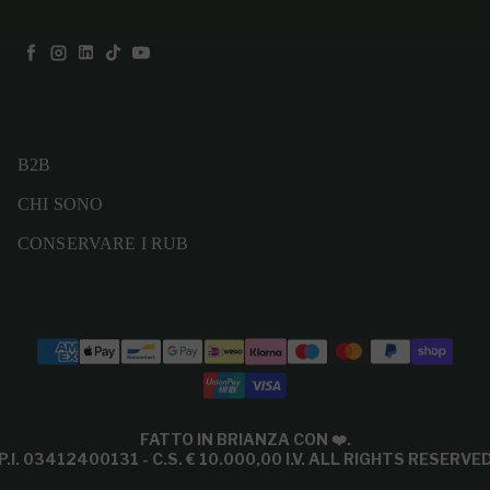
Facebook
Instagram
LinkedIn
TikTok
YouTube
B2B
CHI SONO
CONSERVARE I RUB
Modalità di pagamento
FATTO IN BRIANZA CON
❤️
.
P.I. 03412400131 - C.S. € 10.000,00 I.V. ALL RIGHTS RESERVE