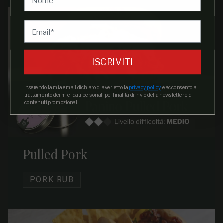
ISCRIVITI
Inserendo la mia email dichiaro di aver letto la
privacy policy
e acconsento al
trattamento dei miei dati personali per finalità di invio della newsletter e di
contenuti promozionali.
Pulled Pork
PORK RUB