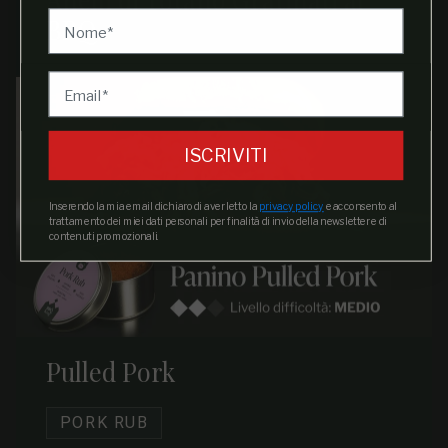
BBQ
ISCRIVITI
Inserendo la mia email dichiaro di aver letto la
privacy policy
e acconsento al
trattamento dei miei dati personali per finalità di invio della newsletter e di
contenuti promozionali.
Pulled Pork
PORK RUB