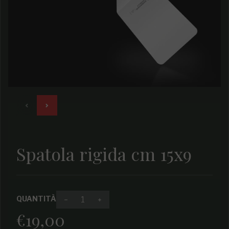
Spatola rigida cm 15x9
QUANTITÀ
Diminuire la quantità per Spatola rigida c
Aumenta la quantità per Spatola 
€19,00
Prezzo regolare