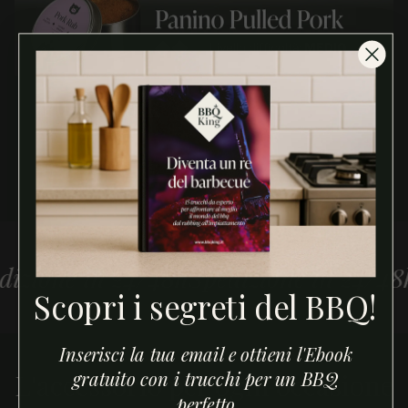
Pulled Pork
ne in 24/48h
Spedizione in 24/48h
Spe
Scopri i segreti del BBQ!
Inserisci la tua email e ottieni l'Ebook
gratuito con i trucchi per un BBQ
L'accessorio per ogni occasione
perfetto