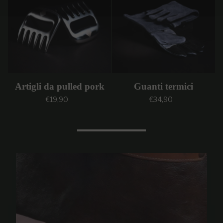
Artigli da pulled pork
Guanti termici
Prezzo regolare
Prezzo regolare
€19,90
€34,90