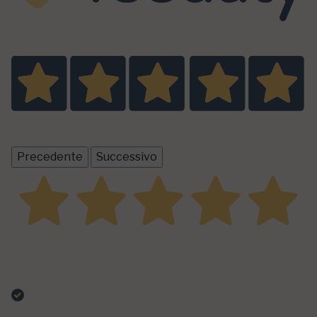
Eccellente
5,0
/5
1
recensioni prodotto
Tutte le recensioni >
Precedente
Successivo
19 Aprile 2025
Salsa leggermente piccante! Ottimo sapore di
peperone
Acquirente verificato