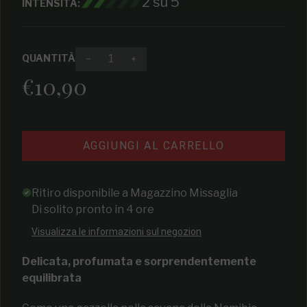
2 su 5
INTENSITÀ:
QUANTITÀ
Diminuire la quantità per Salsa Jalapeño 9
Aumenta la quantità per Salsa Ja
€10,90
Prezzo regolare
AGGIUNGI AL CARRELLO
Ritiro disponibile a
Magazzino Missaglia
Di solito pronto in 4 ore
Visualizza le informazioni sul negozion
Delicata, profumata e sorprendentemente
equilibrata