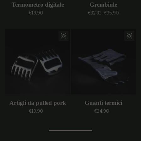
Termometro digitale
Grembiule
Prezzo regolare
Prezzo di vendi
Prezzo regolar
€19,90
€32,31
€35,90
Artigli da pulled pork
Guanti termici
Prezzo regolare
Prezzo regolare
€19,90
€34,90