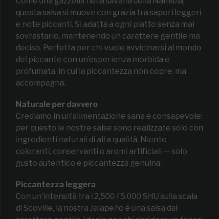
Come una gazzella nella savana della Namibia,
questa salsa si muove con grazia tra sapori leggeri
e note piccanti. Si adatta a ogni piatto senza mai
sovrastarlo, mantenendo un carattere gentile ma
deciso. Perfetta per chi vuole avvicinarsi al mondo
del piccante con un’esperienza morbida e
profumata, in cui la piccantezza non copre, ma
accompagna.
Naturale per davvero
Crediamo in un’alimentazione sana e consapevole:
per questo le nostre salse sono realizzate solo con
ingredienti naturali di alta qualità. Niente
coloranti, conservanti o aromi artificiali — solo
gusto autentico e piccantezza genuina.
Piccantezza leggera
Con un’intensità tra i 2,500 / 5.000 SHU sulla scala
di Scoville, la nostra Jalapeño è una salsa dal