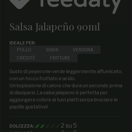
Salsa Jalapeño 90ml
IDEALE PER:
POLLO
SUSHI
VERDURA
CREDITÈ
FRITTURE
Gusto di peperone verde leggermente affumicato,
con un tocco fruttato e acido.
Un'esplosione di calore che dura un secondo prima
di dissiparsi. La salsa jalapeno è perfetta per
aggiungere colore ai tuoi piatti senza bruciare le
papille gustative!
2 su 5
DOLCEZZA: