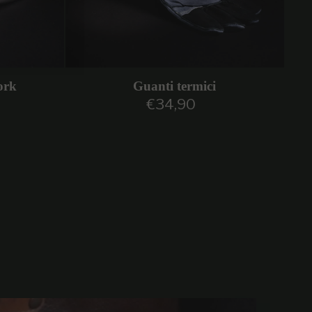
ork
Guanti termici
€34,90
are
Prezzo regolare