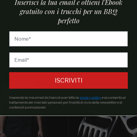
Inserisci la tua email e ottieni l'Ebook
gratuito con i trucchi per un BBQ
perfetto
ni occasione
ISCRIVITI
Inserendo la mia email dichiaro di aver letto la
privacy policy
e acconsento al
trattamento dei miei dati personali per finalità di invio della newsletter e di
contenuti promozionali.