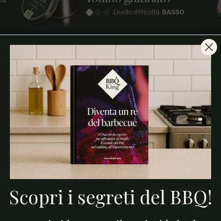
Anelli di Totano
Gratinati al BBQ
Spedizione in 24/48h
Spedizione in 2
Scopri i segreti del BBQ!