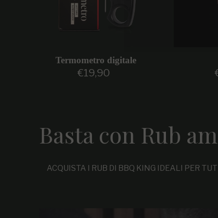
Termometro digitale
€19,90
Prezzo regolare
Basta con Rub am
ACQUISTA I RUB DI BBQ KING IDEALI PER TU