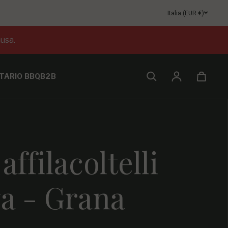
Italia (EUR €)
usa.
TARIO BBQ
B2B
Accesso
affilacoltelli
a - Grana