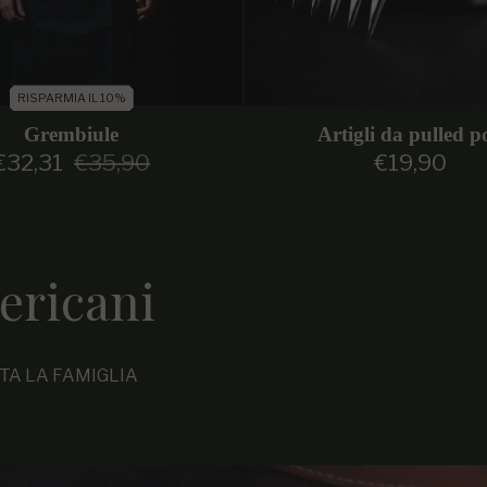
RISPARMIA IL 10%
Grembiule
Artigli da pulled p
€32,31
€35,90
€19,90
Prezzo di vendita
Prezzo regolare
Prezzo regol
ericani
TTA LA FAMIGLIA