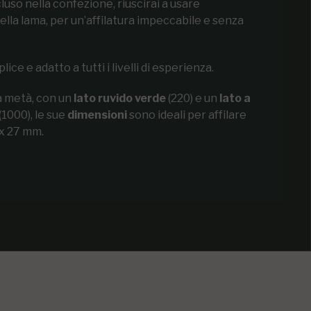
luso nella confezione, riuscirai a usare
ella lama, per un’affilatura impeccabile e senza
lice e adatto a tutti i livelli di esperienza.
a metà, con un
lato ruvido verde
(220) e un
lato a
(1000), le sue
dimensioni
sono ideali per affilare
 x 27 mm.