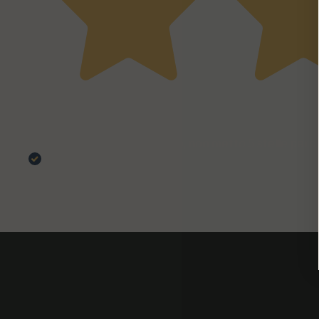
06 Aprile 2024
Davvero comodo e ben fatto, non metto 5 stelle perché
Acquirente verificato