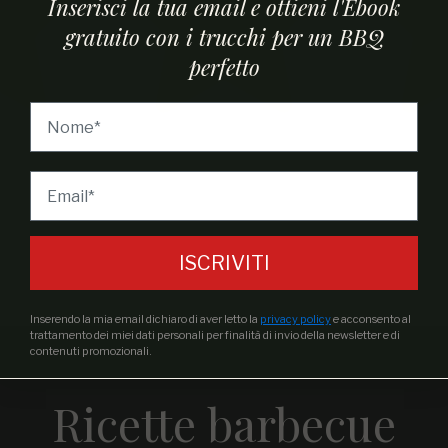
Inserisci la tua email e ottieni l'Ebook
gratuito con i trucchi per un BBQ
perfetto
 per i miei gusti è un troppo “pesante” per essere usato an
ISCRIVITI
Inserendo la mia email dichiaro di aver letto la
privacy policy
e acconsento al
trattamento dei miei dati personali per finalità di invio della newsletter e di
contenuti promozionali.
Ricette barbecue