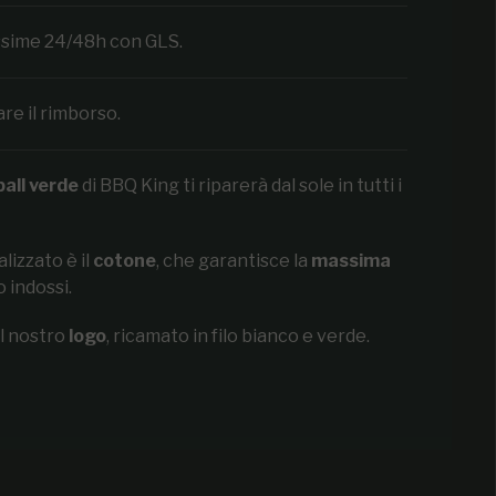
ossime 24/48h con GLS.
are il rimborso.
all verde
di BBQ King ti riparerà dal sole in tutti i
alizzato è il
cotone
, che garantisce la
massima
 indossi.
il nostro
logo
, ricamato in filo bianco e verde.