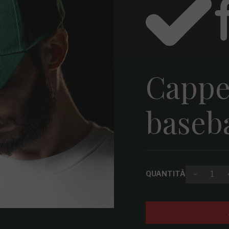
Cappe
baseba
QUANTITÀ
Diminuir