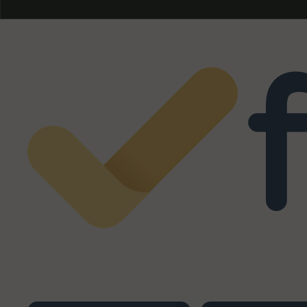
Eccellente
4,0
/5