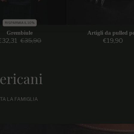
RISPARMIA IL 10%
Grembiule
Artigli da pulled p
€32,31
€35,90
€19,90
Prezzo di vendita
Prezzo regolare
Prezzo regol
ericani
TTA LA FAMIGLIA