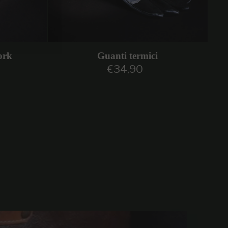
ork
Guanti termici
€34,90
are
Prezzo regolare