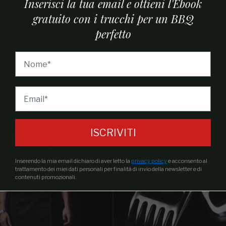
Inserisci la tua email e ottieni l'Ebook
gratuito con i trucchi per un BBQ
ni occasione
perfetto
ISCRIVITI
Inserendo la mia email dichiaro di aver letto la
privacy policy
e acconsento al
trattamento dei miei dati personali per finalità di invio della newsletter e di
contenuti promozionali.