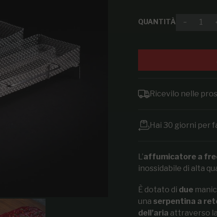
QUANTITÀ
Diminuir
Ricevilo nelle pr
Hai 30 giorni per f
L’
affumicatore a fr
inossidabile di alta qu
È dotato di
due
manic
una
serpentina a ret
dell’aria
attraverso la 