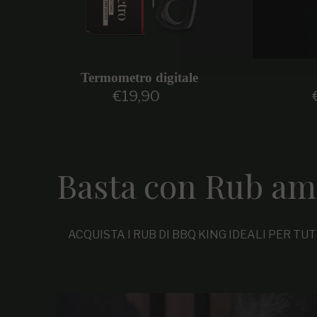
Termometro digitale
€19,90
Prezzo regolare
Basta con Rub am
ACQUISTA I RUB DI BBQ KING IDEALI PER TU