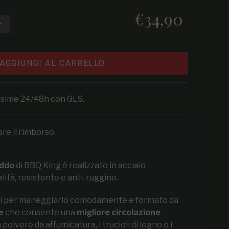
€34,90
Prezzo regolare
e la quantità per Affumicatore a freddo
Aumenta la quantità per Affumicatore a freddo
AGGIUNGI AL CARRELLO
ossime 24/48h con GLS.
are il rimborso.
eddo
di BBQ King è realizzato in acciaio
alità, resistente e anti-ruggine.
i per maneggiarlo comodamente e formato da
e
che consente una
migliore circolazione
polvere da affumicatura, i trucioli di legno o i