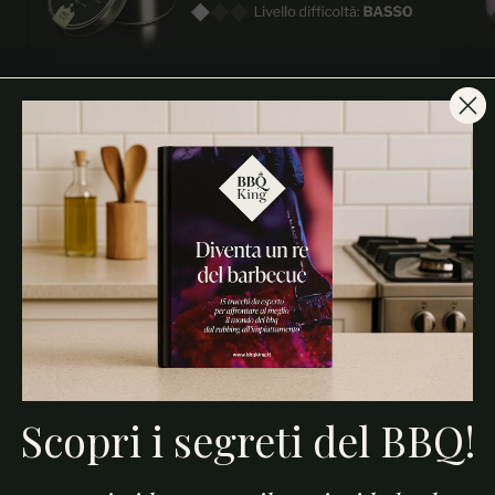
Anelli di Totano
Gratinati al BBQ
Spedizione in 24/48h
Spedizione in 
Scopri i segreti del BBQ!