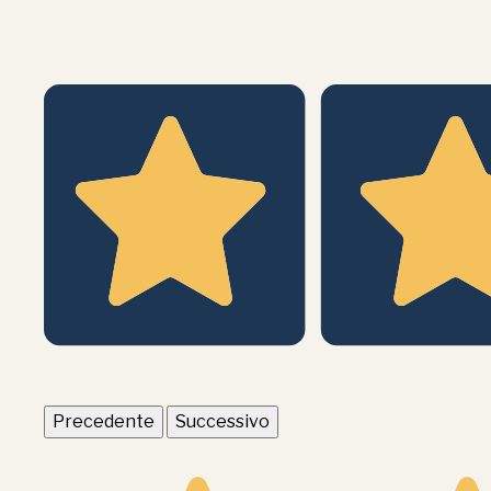
Eccellente
5,0
/5
3
recensioni prodotto
Tutte le recensioni >
Precedente
Successivo