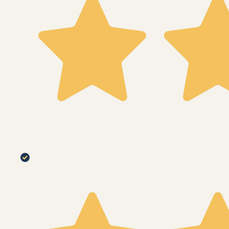
Ieri
Consigliatissimo: super rapidità in consegna e qualità
Acquirente verificato