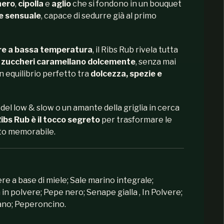
nero
,
cipolla
e
aglio
che si fondono in un bouquet
e sensuale
, capace di sedurre già al primo
re a bassa temperatura
, il Ribs Rub rivela tutta
i
zuccheri caramellano dolcemente
, senza mai
n equilibrio perfetto tra
dolcezza, spezie e
del low & slow o un amante della griglia in cerca
ibs Rub è il tocco segreto
per trasformare le
tto memorabile.
re a base di miele; Sale marino integrale;
a in polvere; Pepe nero; Senape gialla , In Polvere;
ano; Peperoncino.