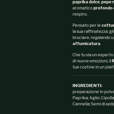
paprika dolce
,
pepe 
aromatico
profondo 
respiro.
Pensato per le
cottu
la sua raffinatezza: gl
bruciare, regalando u
affumicatura
.
Che tu sia un esperto 
di nuove emozioni, il
R
tue costine in un pia
INGREDIENTI:
preparazione in polve
Paprika; Aglio; Cipoll
Cannella; Semi di sed