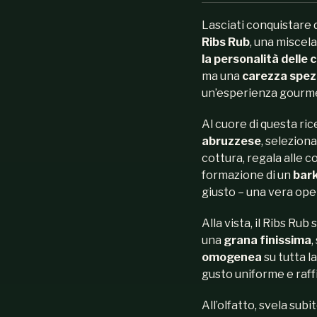
Lasciati conquistare 
Ribs Rub
, una miscel
la personalità delle 
ma una
carezza spez
un’esperienza gourm
Al cuore di questa ric
abruzzese
, selezion
cottura, regala alle 
formazione di un
bark
giusto – una vera opera
Alla vista, il Ribs Rub 
una
grana finissima
,
omogenea
su tutta l
gusto uniforme e raff
All’olfatto, svela subi