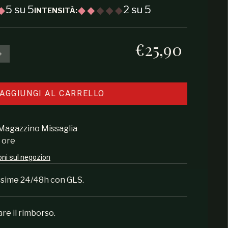
5 su 5
2 su 5
INTENSITÀ:
€25,90
Prezzo regolare
e la quantità per Ribs Rub 500g
Aumenta la quantità per Ribs Rub 500g
AGGIUNGI AL CARRELLO
Magazzino Missaglia
4 ore
oni sul negozion
ossime 24/48h con GLS.
are il rimborso.