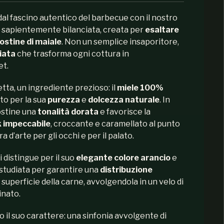
dal fascino autentico del barbecue con il nostro
a sapientemente bilanciata, creata per
esaltare
costine di maiale
. Non un semplice insaporitore,
iata
che trasforma ogni cottura in
et.
etta, un ingrediente prezioso: il
miele 100%
ato per la sua
purezza
e
dolcezza naturale
. In
costine una
tonalità dorata
e favorisce la
 impeccabile
, croccante e caramellato al punto
 d’arte per gli occhi e per il palato.
si distingue per il suo
elegante colore arancio
e
 studiata per garantire una
distribuzione
a superficie della carne, avvolgendola in un velo di
inato.
to il suo carattere: una sinfonia avvolgente di