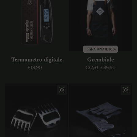
RISPARMIA IL 10%
Termometro digitale
Grembiule
Prezzo regolare
Prezzo di vendi
Prezzo regolar
€19,90
€32,31
€35,90