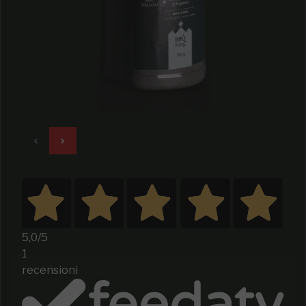
5,0
/5
1
recensioni