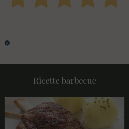
14 Aprile 2025
Super racomandato!Prodotti di alta gamma non facili
da trovare.Organizazione Top anche per spedizioni al
Estero. Grazie per la bellissima esperienza.
Acquirente verificato
Ricette barbecue