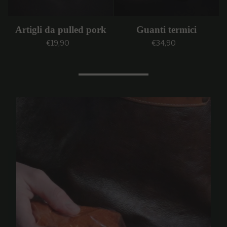
Artigli da pulled pork
Guanti termici
Prezzo regolare
Prezzo regolare
€19,90
€34,90