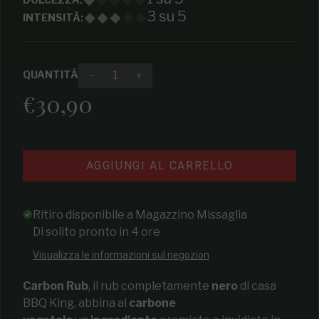
3 su 5
INTENSITÀ:
QUANTITÀ
Diminuire la quantità per Carbon Rub 500
Aumenta la quantità per Carbon
€30,90
Prezzo regolare
AGGIUNGI AL CARRELLO
Ritiro disponibile a
Magazzino Missaglia
Di solito pronto in 4 ore
Visualizza le informazioni sul negozion
Carbon Rub
, il rub completamente
nero
di casa
BBQ King, abbina al
carbone