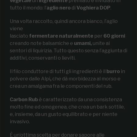
vegetale
un
ingrediente
premiato e invidiato in
tutto il mondo: l’
aglio nero
di
Voghiera DOP
.
Una volta raccolto, quindi ancora bianco, l’aglio
viene
lasciato
fermentare
naturalmente
per
60
giorni
creando note balsamiche e
umami
,
unite ai
sentori di liquirizia. Tutto questo senza l’aggiunta di
additivi, conservanti o lieviti.
Il filo conduttore di tutti gli ingredienti è il
burro
in
polvere dalle Alpi
,
che dà morbidezza al morso e
crea un amalgama fra le componenti del rub.
Carbon Rub
è caratterizzato da una consistenza
molto fine ed omogenea, che crea un bark sottile,
e, insieme, da un gusto equilibrato e per niente
invasivo.
È un’ottima scelta per donare sapore alle