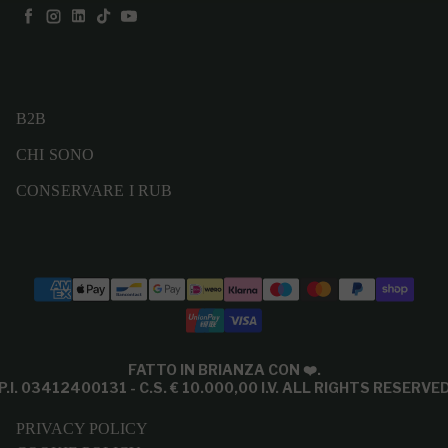
Facebook
Instagram
LinkedIn
TikTok
YouTube
B2B
CHI SONO
CONSERVARE I RUB
Modalità di pagamento
FATTO IN BRIANZA CON
❤️
.
P.I. 03412400131 - C.S. € 10.000,00 I.V. ALL RIGHTS RESERVE
PRIVACY POLICY