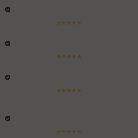
Spedizione velocissima.
Acquirente verificato
13 Luglio 2026
Chiarezza del sito e spiagazioni
Acquirente verificato
07 Luglio 2026
🔝🦾🔥🥓🍔🥩🍗🍖🦴
Acquirente verificato
07 Luglio 2026
Tutto molto facile , spedizione gratis con almeno 19€ di
spesa direi TOP. Tempi di consegna rispettati .🔥
Acquirente verificato