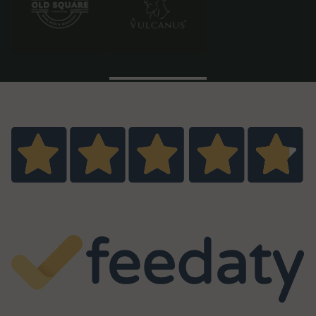
Eccellente
4,8
/5
464
recensioni
Le nostre recensioni a 4 e 5 stelle.