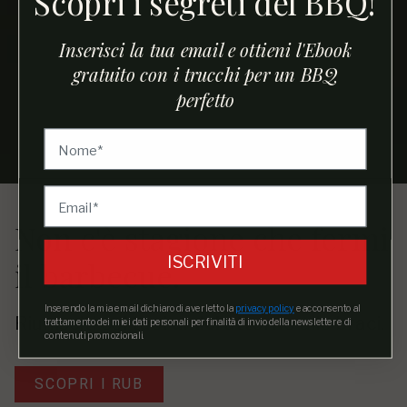
Scopri i segreti del BBQ!
Inserisci la tua email e ottieni l'Ebook
gratuito con i trucchi per un BBQ
perfetto
Non c'è stagione che fermi
ISCRIVITI
il barbecue.
Inserendo la mia email dichiaro di aver letto la
privacy policy
e acconsento al
Riunisciti coi tuoi
amici
attorno alle braci.
trattamento dei miei dati personali per finalità di invio della newsletter e di
contenuti promozionali.
SCOPRI I RUB