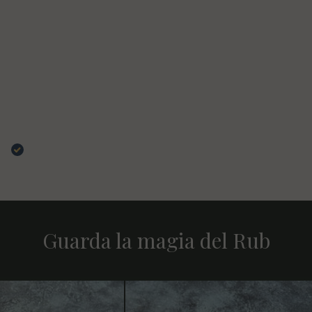
06 Luglio 2026
Prodotti conosciuti in fiera anni fa. Si sente la ricerca e
l'attenzione,permettono di elevare i risultati sia per
chi ci sa fare ma anche a far fare una gran bella figura a
chi è un po' più occasionale. Interessanti i foglietti con
le ricette spiegate in modo semplice,imballo
impeccabile e tempi veloci. In più ma mai
scontato,risposte gentili alle domande . Insomma
posso solo consigliarlo!
Acquirente verificato
Guarda la magia del Rub