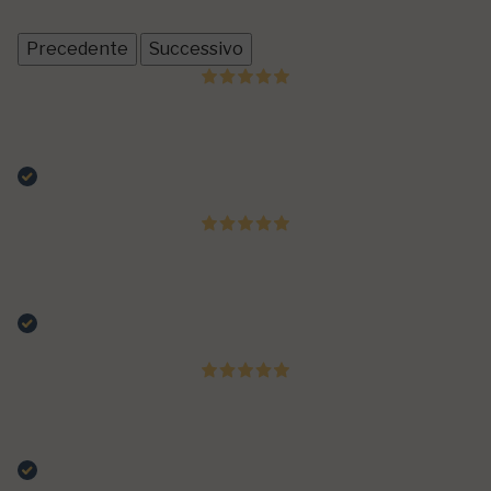
Clicca qui per leggerle tutte >
Precedente
Successivo
Ieri
Rapidissimo come consegna e soprattutto qualità
eccellente
Acquirente verificato
29 Luglio 2026
Come sempre bbq king non delude mai Rub eccellenti
consegne super veloci il mio punto di riferimento
Acquirente verificato
29 Luglio 2026
Cortesia e professionalità Ho ricevuto l’ordine
rapidamente Grazie